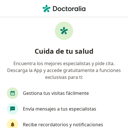
Men
¿Qué estás buscando?
Página De Inicio
Enfermedades
Enfermedades De Las Uñas
Enfermedades de las uñas -
Cuida de tu salud
Información, expertos y
Encuentra los mejores especialistas y pide cita.
preguntas frecuentes
Descarga la App y accede gratuitamente a funciones
exclusivas para ti:
Gestiona tus visitas fácilmente
Información
Pregunta al Experto
Envía mensajes a tus especialistas
Recibe recordatorios y notificaciones