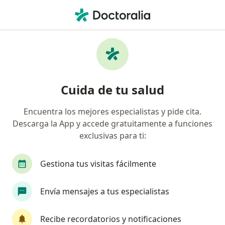
Men
¿Qué estás buscando?
Página De Inicio
Enfermedades
Dermatitis Atópica
Dermatitis atópica - Información,
Cuida de tu salud
expertos y preguntas frecuentes
Encuentra los mejores especialistas y pide cita.
Descarga la App y accede gratuitamente a funciones
exclusivas para ti:
Información
Pregunta al Experto
Gestiona tus visitas fácilmente
Envía mensajes a tus especialistas
No descuides tu salud
Escoge la consulta online para empezar o continuar
Recibe recordatorios y notificaciones