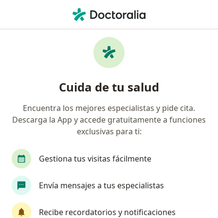
Men
Dermatitis Seborreica • Miraflores, Lima
Filtros
• 1
Seguro
Mapa
Especialistas en Dermatitis seborreica en
Cuida de tu salud
Miraflores
Encuentra los mejores especialistas y pide cita.
Descarga la App y accede gratuitamente a funciones
¿Qué especialidad estás buscando?
exclusivas para ti:
Dermatólogo
Especialista en Medicina Estétic
Gestiona tus visitas fácilmente
Envía mensajes a tus especialistas
Recibe recordatorios y notificaciones