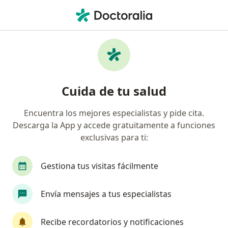
Men
¿Qué estás buscando?
Página De Inicio
Enfermedades
Liquen Plano
Liquen plano - Información,
Cuida de tu salud
expertos y preguntas frecuentes
Encuentra los mejores especialistas y pide cita.
Descarga la App y accede gratuitamente a funciones
exclusivas para ti:
Información
Pregunta al Experto
Gestiona tus visitas fácilmente
Envía mensajes a tus especialistas
No descuides tu salud
Escoge la consulta online para empezar o continuar
Recibe recordatorios y notificaciones