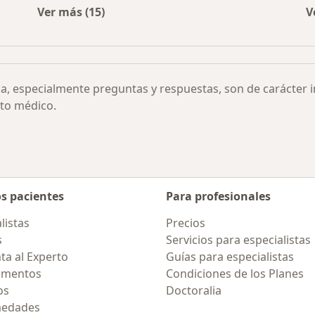
Ver más (15)
V
Más en esta categoría: Otras enfermedades
ia, especialmente preguntas y respuestas, son de carácter 
to médico.
os pacientes
Para profesionales
listas
Precios
s
Servicios para especialistas
ta al Experto
Guías para especialistas
amentos
Condiciones de los Planes
os
Doctoralia
medades