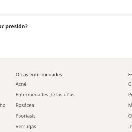
or presión?
Otras enfermedades
E
Acné
G
Enfermedades de las uñas
P
cho
Rosácea
M
Psoriasis
C
Verrugas
I