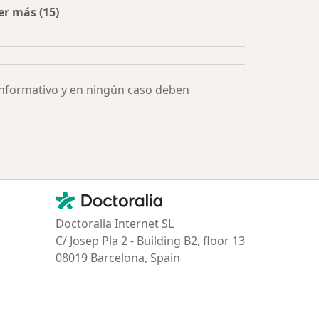
er más (15)
Más en esta categoría: Especialistas más solicitados
informativo y en ningún caso deben
Contacto
Doctoralia - Página de inicio
Doctoralia Internet SL
C/ Josep Pla 2 - Building B2, floor 13
08019 Barcelona, Spain