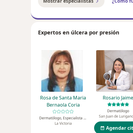
Mostrar especialistas
¿Cómo f
Expertos en úlcera por presión
Rosa de Santa Maria
Rosario Jaim
Bernaola Coria
Dermatólogo
San Juan de Lurigan
Dermatólogo, Especialista en medicina estética
La Victoria
Agendar ci