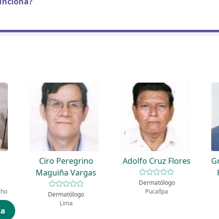
unciona?
e
Ciro Peregrino
Adolfo Cruz Flores
G
Maguiña Vargas
Dermatólogo
cho
Pucallpa
Dermatólogo
Lima
ta