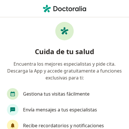
Men
¿Qué estás buscando?
Página De Inicio
Enfermedades
Acantosis Nigricans
Acantosis nigricans -
Cuida de tu salud
Información, expertos y
preguntas frecuentes
Encuentra los mejores especialistas y pide cita.
Descarga la App y accede gratuitamente a funciones
exclusivas para ti:
Gestiona tus visitas fácilmente
Información
Envía mensajes a tus especialistas
No descuides tu salud
Recibe recordatorios y notificaciones