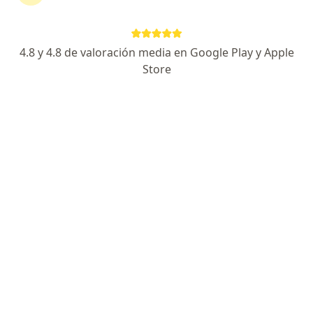
Escoge la consulta online para empezar o continuar
tu tratamiento sin salir de casa. Y, si lo necesitas,
también puedes reservar una cita presencial.
4.8 y 4.8 de valoración media en Google Play y Apple
Store
Mostrar especialistas
¿Cómo funciona?
Expertos en acantosis nigricans
Richard John Garcia Mojonero
Dermatólogo, Especialista en medicina estética, Internista
Lima
Agendar cita