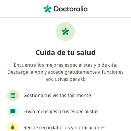
Men
Rosácea • Miraflores, Lima
Filtros
• 1
Seguro
Mapa
Especialistas en Rosácea en Miraflores
Cuida de tu salud
Encuentra los mejores especialistas y pide cita.
¿Qué especialidad estás buscando?
Descarga la App y accede gratuitamente a funciones
Dermatólogo
Especialista en Medicina Estétic
exclusivas para ti:
Gestiona tus visitas fácilmente
Envía mensajes a tus especialistas
Recibe recordatorios y notificaciones