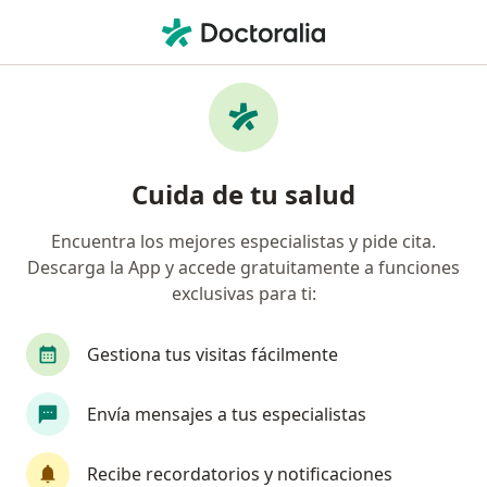
Men
Gastritis • San Isidro, Lima
Filtros
• 1
Seguro
Mapa
Especialistas en Gastritis en San Isidro
Cuida de tu salud
Encuentra los mejores especialistas y pide cita.
¿Qué especialidad estás buscando?
Descarga la App y accede gratuitamente a funciones
Gastroenterólogo
Internista
Nutricionist
exclusivas para ti:
Gestiona tus visitas fácilmente
Envía mensajes a tus especialistas
Recibe recordatorios y notificaciones