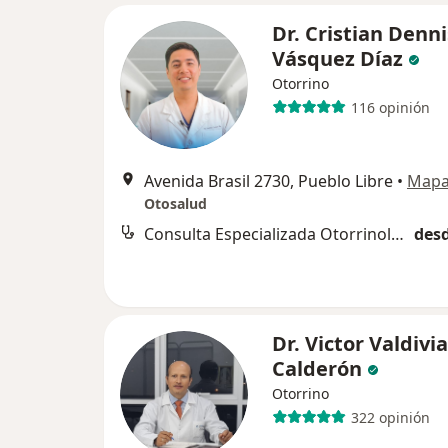
Dr. Cristian Denni
Vásquez Díaz
Otorrino
116 opinión
Avenida Brasil 2730, Pueblo Libre
•
Map
Otosalud
Consulta Especializada Otorrinolaringológica
desd
Dr. Victor Valdivia
Calderón
Otorrino
322 opinión