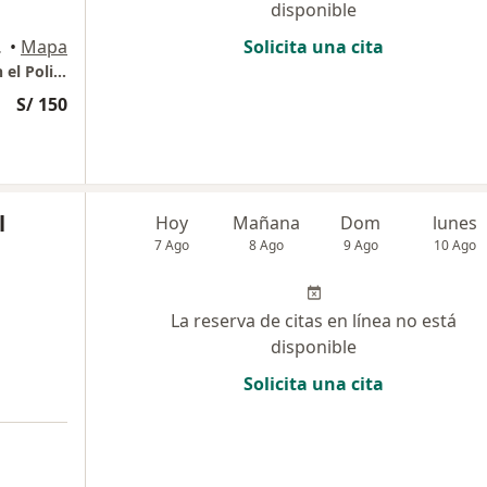
disponible
io 706, Lima
•
Mapa
Solicita una cita
Consulta Presencial - Consultorio privado en el Policlínico San Isidro
S/ 150
l
Hoy
Mañana
Dom
lunes
7 Ago
8 Ago
9 Ago
10 Ago
La reserva de citas en línea no está
disponible
Solicita una cita