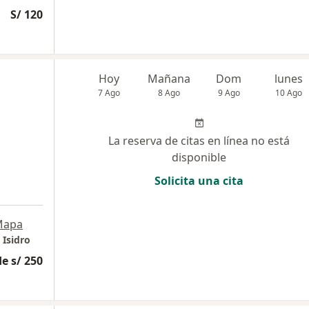
S/ 120
Hoy
Mañana
Dom
lunes
7 Ago
8 Ago
9 Ago
10 Ago
La reserva de citas en línea no está
disponible
Solicita una cita
Mapa
 Isidro
e s/ 250