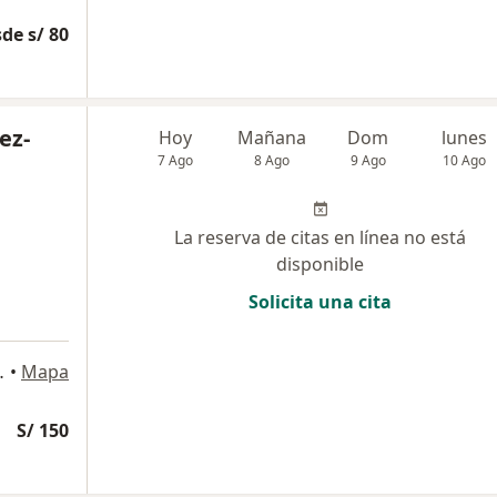
de s/ 80
ez-
Hoy
Mañana
Dom
lunes
7 Ago
8 Ago
9 Ago
10 Ago
La reserva de citas en línea no está
disponible
Solicita una cita
503, Magdalena del Mar
•
Mapa
S/ 150