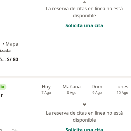
La reserva de citas en línea no está
disponible
Solicita una cita
•
Mapa
izada
Consulta Especializada Otorrinolaringológica
S/ 80
Hoy
Mañana
Dom
lunes
ia
7 Ago
8 Ago
9 Ago
10 Ago
ar
La reserva de citas en línea no está
disponible
Solicita una cita