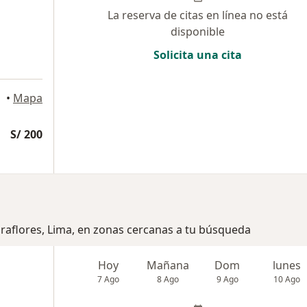
La reserva de citas en línea no está
disponible
Solicita una cita
•
Mapa
S/ 200
iraflores, Lima, en zonas cercanas a tu búsqueda
Hoy
Mañana
Dom
lunes
7 Ago
8 Ago
9 Ago
10 Ago