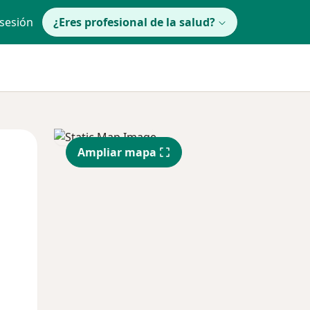
 sesión
¿Eres profesional de la salud?
Mar
Mié
Jue
Ampliar mapa
11 Ago
12 Ago
13 Ago