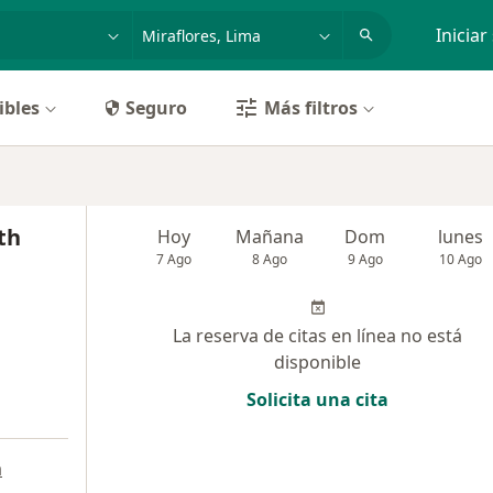
dad, enfermedad o nombre
p. ej. Lima
Iniciar
ibles
Seguro
Más filtros
th
Hoy
Mañana
Dom
lunes
7 Ago
8 Ago
9 Ago
10 Ago
La reserva de citas en línea no está
disponible
Solicita una cita
a