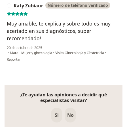
Katy Zubiaur
Número de teléfono verificado
K
Muy amable, te explica y sobre todo es muy
acertado en sus diagnósticos, super
recomendado!
20 de octubre de 2025
•
Mara - Mujer y ginecología
•
Visita Ginecología y Obstetricia
•
en opinión del usuario Katy Zubiaur
Reportar
¿Te ayudan las opiniones a decidir qué
especialistas visitar?
Si
No