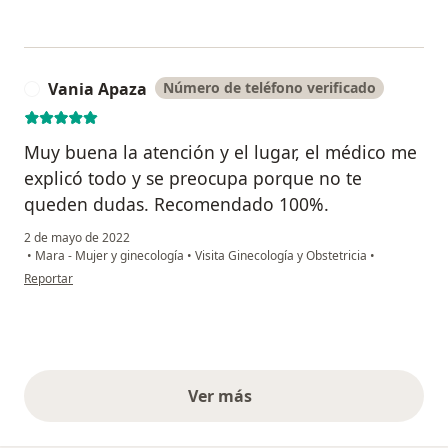
Vania Apaza
Número de teléfono verificado
V
Muy buena la atención y el lugar, el médico me
explicó todo y se preocupa porque no te
queden dudas. Recomendado 100%.
2 de mayo de 2022
•
Mara - Mujer y ginecología
•
Visita Ginecología y Obstetricia
•
en opinión del usuario Vania Apaza
Reportar
Ver más
opiniones anteriores