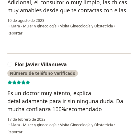
Adicional, el consultorio muy limpio, las chicas
muy amables desde que te contactas con ellas.
10 de agosto de 2023
•
Mara - Mujer y ginecología
•
Visita Ginecología y Obstetricia
•
en opinión del usuario Elizabeth T.R.
Reportar
Flor Javier Villanueva
F
Número de teléfono verificado
Es un doctor muy atento, explica
detalladamente para ir sin ninguna duda. Da
mucha confianza 100%recomendado
17 de febrero de 2023
•
Mara - Mujer y ginecología
•
Visita Ginecología y Obstetricia
•
en opinión del usuario Flor Javier Villanueva
Reportar