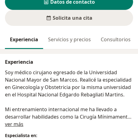
Datos de contacto
Solicita una cita
Experiencia
Servicios y precios
Consultorios
Experiencia
Soy médico cirujano egresado de la Universidad
Nacional Mayor de San Marcos. Realicé la especialidad
en Ginecología y Obstetricia por la misma universidad
en el Hospital Nacional Edgardo Rebagliati Martins.
Mi entrenamiento internacional me ha llevado a
desarrollar habilidades como la Cirugía Mínimamente
Acerca de mí
Invasiva, realizando Laparoscopía e Histeroscopía en
ver más
Costa Rica (2014, 2015), Laparoscopía Básica y
Especialista en: