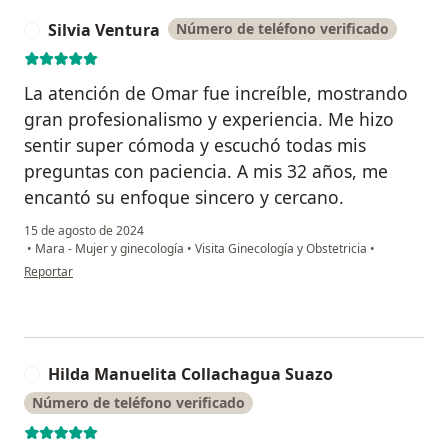
Silvia Ventura
Número de teléfono verificado
S
La atención de Omar fue increíble, mostrando
gran profesionalismo y experiencia. Me hizo
sentir super cómoda y escuchó todas mis
preguntas con paciencia. A mis 32 años, me
encantó su enfoque sincero y cercano.
15 de agosto de 2024
•
Mara - Mujer y ginecología
•
Visita Ginecología y Obstetricia
•
en opinión del usuario Silvia Ventura
Reportar
Hilda Manuelita Collachagua Suazo
H
Número de teléfono verificado