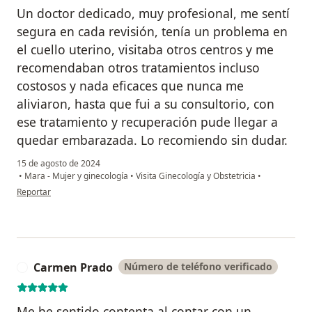
Un doctor dedicado, muy profesional, me sentí
segura en cada revisión, tenía un problema en
el cuello uterino, visitaba otros centros y me
recomendaban otros tratamientos incluso
costosos y nada eficaces que nunca me
aliviaron, hasta que fui a su consultorio, con
ese tratamiento y recuperación pude llegar a
quedar embarazada. Lo recomiendo sin dudar.
15 de agosto de 2024
•
Mara - Mujer y ginecología
•
Visita Ginecología y Obstetricia
•
en opinión del usuario Hilda Manuelita Collachagua Suazo
Reportar
Carmen Prado
Número de teléfono verificado
C
Me he sentido contenta al contar con un