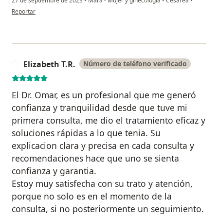
27 de septiembre de 2023
•
Mara - Mujer y ginecología
•
Cesárea
•
en opinión del usuario Carmen Prado
Reportar
Elizabeth T.R.
Número de teléfono verificado
E
El Dr. Omar, es un profesional que me generó
confianza y tranquilidad desde que tuve mi
primera consulta, me dio el tratamiento eficaz y
soluciones rápidas a lo que tenia. Su
explicacion clara y precisa en cada consulta y
recomendaciones hace que uno se sienta
confianza y garantia.
Estoy muy satisfecha con su trato y atención,
porque no solo es en el momento de la
consulta, si no posteriormente un seguimiento.