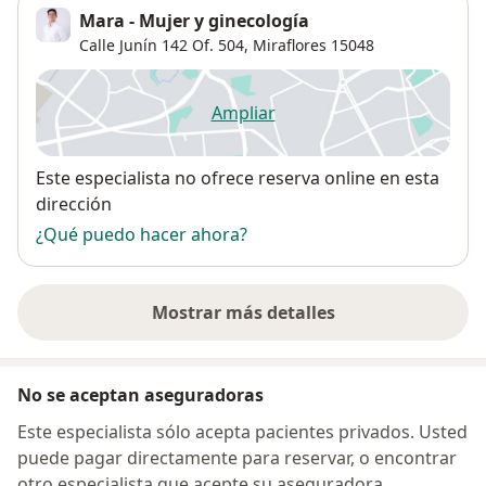
Mara - Mujer y ginecología
Calle Junín 142 Of. 504,
Miraflores
15048
Ampliar
se abre en una nueva pestañ
Disponibilidad
Este especialista no ofrece reserva online en esta
dirección
¿Qué puedo hacer ahora?
Mostrar más detalles
sobre la dirección
No se aceptan aseguradoras
Este especialista sólo acepta pacientes privados. Usted
puede pagar directamente para reservar, o encontrar
otro especialista que acepte su aseguradora.