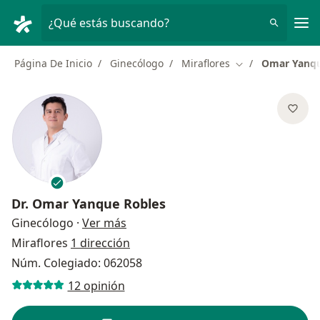
Men
¿Qué estás buscando?
Página De Inicio
Ginecólogo
Miraflores
Omar Yanqu
Cambiar de ciud
Dr.
Omar Yanque Robles
sobre las especializaciones
Ginecólogo
·
Ver más
Miraflores
1 dirección
Núm. Colegiado: 062058
12 opinión