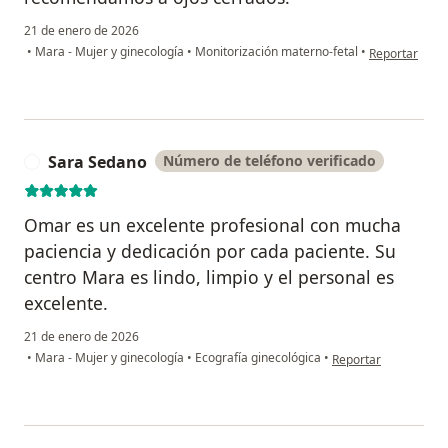
21 de enero de 2026
en opinión del
•
Mara - Mujer y ginecología
•
Monitorización materno-fetal
•
Reportar
Sara Sedano
Número de teléfono verificado
S
Omar es un excelente profesional con mucha
paciencia y dedicación por cada paciente. Su
centro Mara es lindo, limpio y el personal es
excelente.
21 de enero de 2026
en opinión del usuar
•
Mara - Mujer y ginecología
•
Ecografía ginecológica
•
Reportar