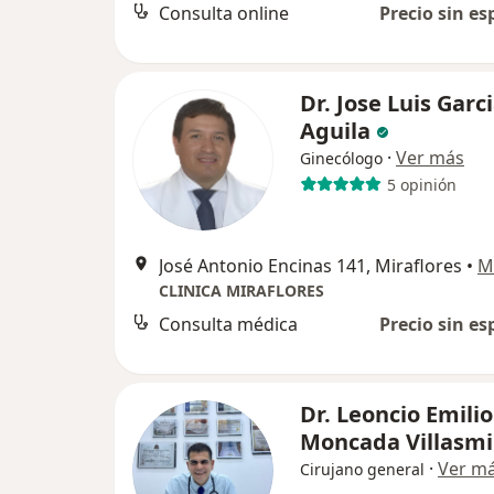
Consulta online
Precio sin es
Dr. Jose Luis Garc
Aguila
·
Ver más
Ginecólogo
5 opinión
José Antonio Encinas 141, Miraflores
•
M
CLINICA MIRAFLORES
Consulta médica
Precio sin es
Dr. Leoncio Emilio
Moncada Villasmi
·
Ver m
Cirujano general