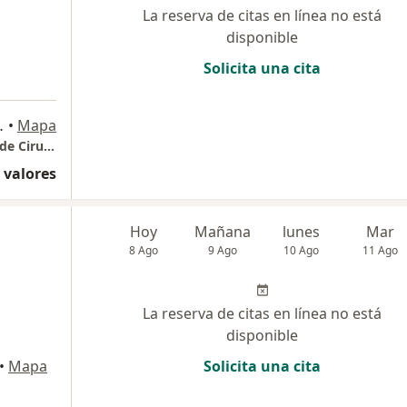
La reserva de citas en línea no está
disponible
Solicita una cita
3, Miraflores
•
Mapa
Dr. Leoncio Moncada- Consulta (Miraflores) de Cirugía General
 valores
Hoy
Mañana
lunes
Mar
8 Ago
9 Ago
10 Ago
11 Ago
La reserva de citas en línea no está
disponible
•
Mapa
Solicita una cita