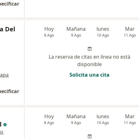
pecificar
ia Del
Hoy
Mañana
lunes
Mar
8 Ago
9 Ago
10 Ago
11 Ago
La reserva de citas en línea no está
disponible
apa
Solicita una cita
pecificar
Hoy
Mañana
lunes
Mar
l
8 Ago
9 Ago
10 Ago
11 Ago
ás