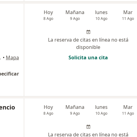
Hoy
Mañana
lunes
Mar
8 Ago
9 Ago
10 Ago
11 Ago
La reserva de citas en línea no está
disponible
Miraflores
•
Mapa
Solicita una cita
pecificar
cencio
Hoy
Mañana
lunes
Mar
8 Ago
9 Ago
10 Ago
11 Ago
La reserva de citas en línea no está