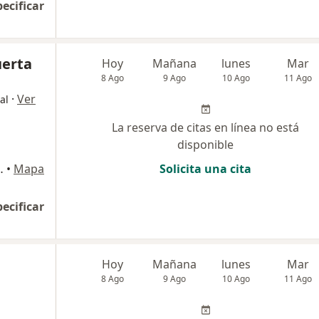
pecificar
uerta
Hoy
Mañana
lunes
Mar
8 Ago
9 Ago
10 Ago
11 Ago
·
Ver
al
La reserva de citas en línea no está
disponible
 140, San Borja
•
Mapa
Solicita una cita
pecificar
Hoy
Mañana
lunes
Mar
8 Ago
9 Ago
10 Ago
11 Ago