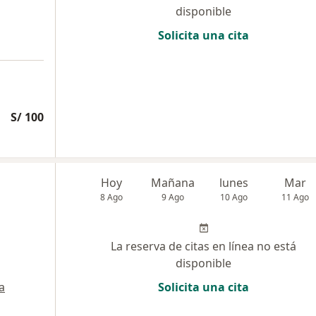
disponible
Solicita una cita
S/ 100
Hoy
Mañana
lunes
Mar
8 Ago
9 Ago
10 Ago
11 Ago
La reserva de citas en línea no está
disponible
a
Solicita una cita