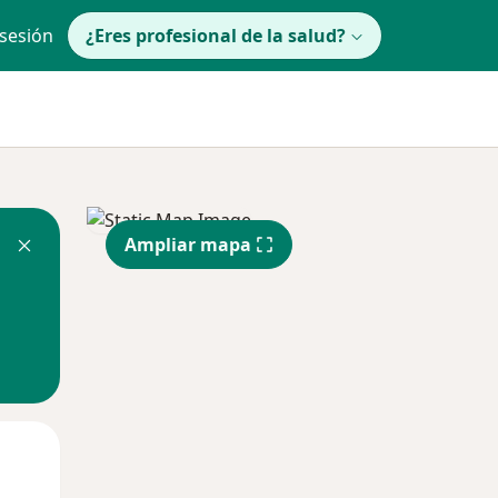
 sesión
¿Eres profesional de la salud?
Ampliar mapa
Mié
Jue
Vie
12 Ago
13 Ago
14 Ago