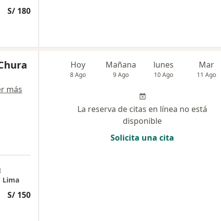
S/ 180
 Chura
Hoy
Mañana
lunes
Mar
8 Ago
9 Ago
10 Ago
11 Ago
er más
La reserva de citas en línea no está
disponible
Solicita una cita
a
- Lima
S/ 150