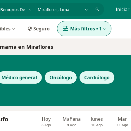
dad, enfermedad o nombre
p. ej. Lima
Iniciar
ibles
Seguro
Más filtros
•
1
e mama en Miraflores
Médico general
Oncólogo
Cardiólogo
ufo
Hoy
Mañana
lunes
Mar
8 Ago
9 Ago
10 Ago
11 Ago