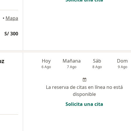
idro
•
Mapa
S/ 300
oz
Hoy
Mañana
Sáb
Dom
6 Ago
7 Ago
8 Ago
9 Ago
La reserva de citas en línea no está
disponible
Solicita una cita