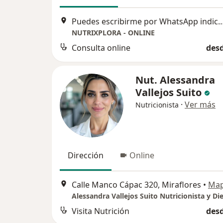
Puedes escribirme por WhatsApp indicando el motivo de tu consulta. Será un gusto acompañ
NUTRIXPLORA - ONLINE
Consulta online
desd
Nut. Alessandra
Vallejos Suito
·
Ver más
Nutricionista
Dirección
Online
Calle Manco Cápac 320, Miraflores
•
Ma
Alessandra Vallejos Suito Nutricionista y Die
Visita Nutrición
desd