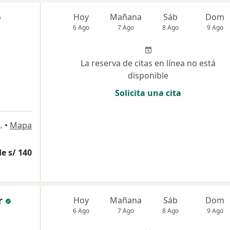
Hoy
Mañana
Sáb
Dom
6 Ago
7 Ago
8 Ago
9 Ago
La reserva de citas en línea no está
disponible
Solicita una cita
 899, Pueblo Libre
•
Mapa
e s/ 140
r
Hoy
Mañana
Sáb
Dom
6 Ago
7 Ago
8 Ago
9 Ago