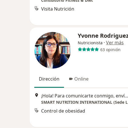
Consultorio Fitness & Diet
Visita Nutrición
Yvonne Rodrigue
·
Ver más
Nutricionista
63 opinión
Dirección
Online
¡Hola! Para comunicarte conmigo, envía un WhatsApp o un correo electrónico desde mi sitio web, especificando el motivo de tu consulta. ¡Estaré encantado de a
SMART NUTRITION INTERNATIONAL (Sede L
Control de obesidad