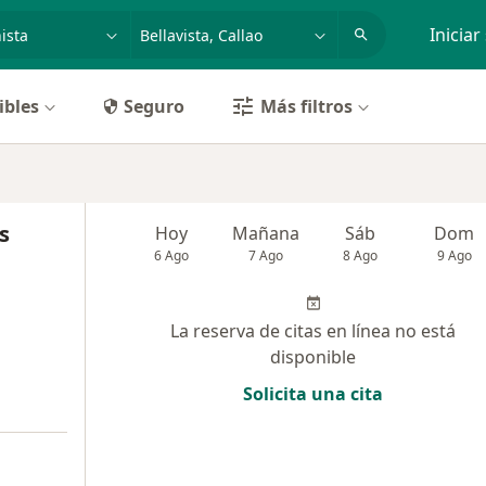
dad, enfermedad o nombre
p. ej. Lima
Iniciar
ibles
Seguro
Más filtros
s
Hoy
Mañana
Sáb
Dom
6 Ago
7 Ago
8 Ago
9 Ago
La reserva de citas en línea no está
disponible
Solicita una cita