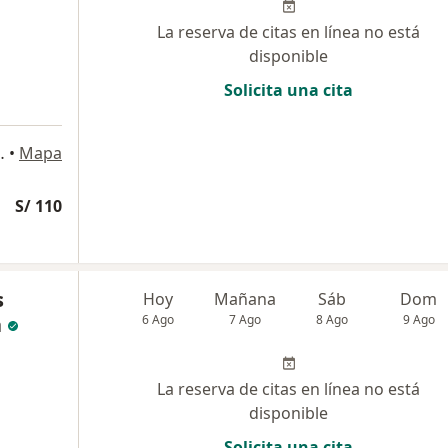
La reserva de citas en línea no está
disponible
Solicita una cita
o 225, Jesús María
•
Mapa
S/ 110
s
Hoy
Mañana
Sáb
Dom
a
6 Ago
7 Ago
8 Ago
9 Ago
La reserva de citas en línea no está
disponible
Solicita una cita