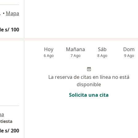
arte en este proceso!, Lima
•
Mapa
e s/ 100
Hoy
Mañana
Sáb
Dom
6 Ago
7 Ago
8 Ago
9 Ago
La reserva de citas en línea no está
disponible
Solicita una cita
pa
tiesta
e s/ 200