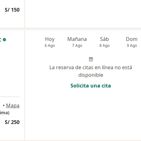
S/ 150
z
Hoy
Mañana
Sáb
Dom
6 Ago
7 Ago
8 Ago
9 Ago
La reserva de citas en línea no está
disponible
Solicita una cita
yudarte!, Lima
•
Mapa
ima)
S/ 250