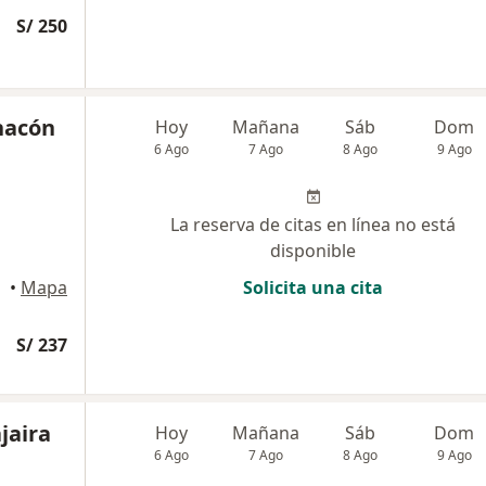
S/ 250
Chacón
Hoy
Mañana
Sáb
Dom
6 Ago
7 Ago
8 Ago
9 Ago
La reserva de citas en línea no está
disponible
•
Mapa
Solicita una cita
S/ 237
jaira
Hoy
Mañana
Sáb
Dom
6 Ago
7 Ago
8 Ago
9 Ago