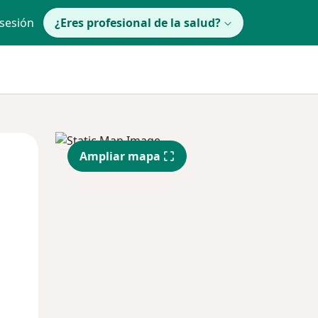
 sesión
¿Eres profesional de la salud?
lunes
Mar
Mié
Ampliar mapa
10 Ago
11 Ago
12 Ago