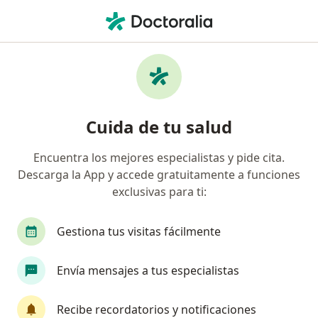
Men
Nutricionista • Jesús María, Lima
Filtros
Seguro
Mapa
Nutricionistas en Jesús María
Cuida de tu salud
Encuentra los mejores especialistas y pide cita.
Descarga la App y accede gratuitamente a funciones
exclusivas para ti:
Gestiona tus visitas fácilmente
Nut. Maria Linares García
Envía mensajes a tus especialistas
Nutricionista
178 opinión
Recibe recordatorios y notificaciones