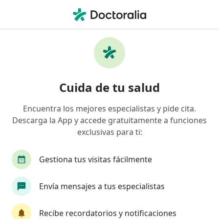
Men
Tumores • Bellavista, Callao
Filtros
• 1
Seguro
Mapa
Especialistas en Tumores en Bellavista
Cuida de tu salud
Encuentra los mejores especialistas y pide cita.
¿Qué especialidad estás buscando?
Descarga la App y accede gratuitamente a funciones
Cirujano general
Cirujano pediátrico
Médi
exclusivas para ti:
Gestiona tus visitas fácilmente
Envía mensajes a tus especialistas
Recibe recordatorios y notificaciones