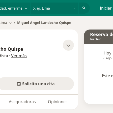
dad, enfermedad o nombre
p. ej. Lima
Iniciar
Lima
Miguel Angel Landecho Quispe
Cambiar de ciudad
Reserva de
Inactivo
cho Quispe
Hoy
sobre las especializaciones
ista
·
Ver más
6 Ago
Este 
Solicita una cita
Aseguradoras
Opiniones