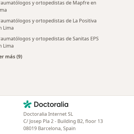
raumatólogos y ortopedistas de Mapfre en
ima
raumatólogos y ortopedistas de La Positiva
tratadas
n Lima
raumatólogos y ortopedistas de Sanitas EPS
n Lima
er más (9)
Más en esta categoría: Aseguradoras más populares
Contacto
Doctoralia - Página de inicio
Doctoralia Internet SL
C/ Josep Pla 2 - Building B2, floor 13
08019 Barcelona, Spain