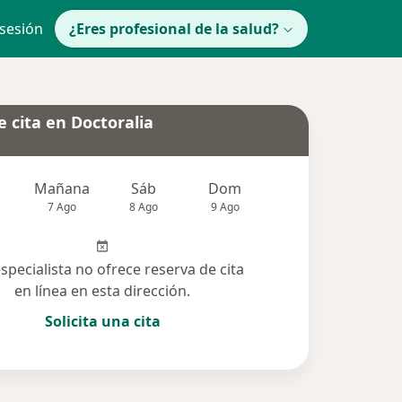
 sesión
¿Eres profesional de la salud?
 cita en Doctoralia
Mañana
Sáb
Dom
lunes
Mar
7 Ago
8 Ago
9 Ago
10 Ago
11 Ag
especialista no ofrece reserva de cita
en línea en esta dirección.
Solicita una cita