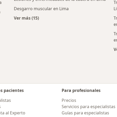
a
T
Desgarro muscular en Lima
L
a
Ver más (15)
T
Más en esta categoría: Enfermedades más 
e
T
e
gos y ortopedistas cercanos
V
os pacientes
Para profesionales
listas
Precios
s
Servicios para especialistas
ta al Experto
Guías para especialistas