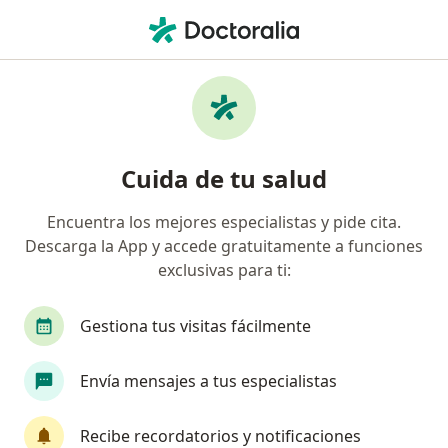
Men
Médico Familiar • San Martín de Porres, Lima
Filtros
Seguro
Mapa
Médicos familiares en San Martín de Porres
Cuida de tu salud
Encuentra los mejores especialistas y pide cita.
Descarga la App y accede gratuitamente a funciones
exclusivas para ti:
Gestiona tus visitas fácilmente
Dra. Gabriela Miluska Pezoa Villanueva
Envía mensajes a tus especialistas
Médico familiar
30 opinión
Recibe recordatorios y notificaciones