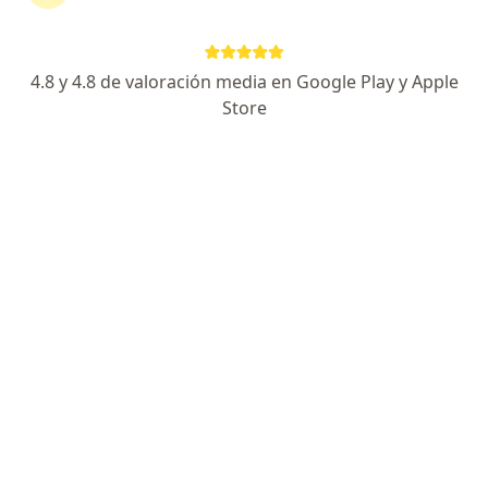
Experta en colposcopia-manejo de lesiones cervix
Especialista en Medicina Familiar- UPCH
Experta en Prevención del cáncer
4.8 y 4.8 de valoración media en Google Play y Apple
Store
Avenida Cesar Vallejo 1475, Lima
•
Mapa
Prevención del cáncer
Este especialista no ofrece reserva de cita en línea en esta dirección.
Solicita una cita
Mia Salud Natural