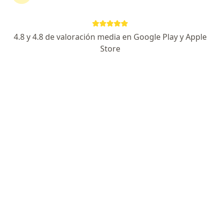
Experta en colposcopia-manejo de lesiones cervix
Especialista en Medicina Familiar- UPCH
Experta en Prevención del cáncer
4.8 y 4.8 de valoración media en Google Play y Apple
Store
Avenida Cesar Vallejo 1475, Lima
•
Mapa
Prevención del cáncer
Este especialista no ofrece reserva de cita en línea en esta dirección.
Solicita una cita
Mia Salud Natural