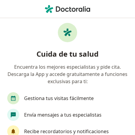
Men
Médico Familiar • Lurigancho - Chosica, Lima
Filtros
Seguro
Mapa
Médicos familiares en Lurigancho - Chosica
Cuida de tu salud
Encuentra los mejores especialistas y pide cita.
Descarga la App y accede gratuitamente a funciones
exclusivas para ti:
Gestiona tus visitas fácilmente
Dra. Gabriela Miluska Pezoa Villanueva
Envía mensajes a tus especialistas
Médico familiar
30 opinión
Recibe recordatorios y notificaciones