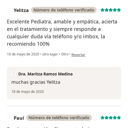
Yelitza
Número de teléfono verificado
Y
Excelente Pediatra, amable y empática, acierta
en el tratamiento y siempre responde a
cualquier duda vía teléfono y/o imbox, la
recomiendo 100%
en opinión del usuario Yelitza
16 de mayo de 2020
•
otro lugar
•
Otro
•
Reportar
Dra. Maritza Ramos Medina
muchas gracias Yelitza
18 de mayo de 2020
Paul
Número de teléfono verificado
P