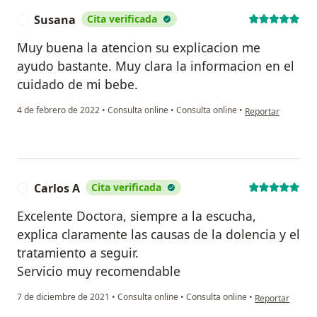
Susana
Cita verificada
S
Muy buena la atencion su explicacion me
ayudo bastante. Muy clara la informacion en el
cuidado de mi bebe.
en opinión del us
4 de febrero de 2022
•
Consulta online
•
Consulta online
•
Reportar
Carlos A
Cita verificada
C
Excelente Doctora, siempre a la escucha,
explica claramente las causas de la dolencia y el
tratamiento a seguir.
Servicio muy recomendable
en opinión del 
7 de diciembre de 2021
•
Consulta online
•
Consulta online
•
Reportar