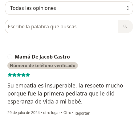
Busca en opiniones
Mamá De Jacob Castro
M
Número de teléfono verificado
Su empatía es insuperable, la respeto mucho
porque fue la primera pediatra que le dió
esperanza de vida a mi bebé.
en opinión del usuario Mamá De Jaco
29 de julio de 2024
•
otro lugar
•
Otro
•
Reportar