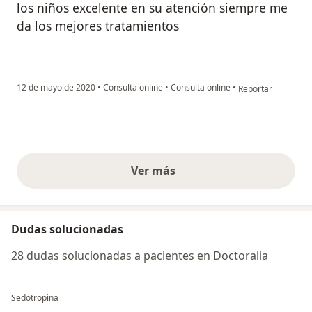
los niños excelente en su atención siempre me
da los mejores tratamientos ️
en opinión del usu
12 de mayo de 2020
•
Consulta online
•
Consulta online
•
Reportar
Ver más
opiniones anteriores
Dudas solucionadas
28 dudas solucionadas a pacientes en Doctoralia
Sedotropina