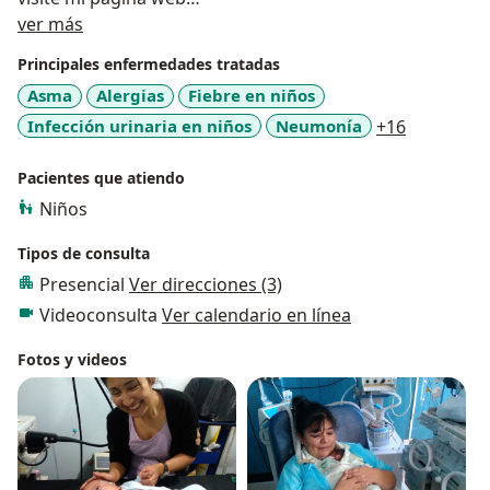
Acerca de mí
centromaternoinfantil.net
ver más
Principales enfermedades tratadas
Asma
Alergias
Fiebre en niños
a11y_sr_m
Infección urinaria en niños
Neumonía
+16
Pacientes que atiendo
Niños
Tipos de consulta
Presencial
Ver direcciones (3)
Videoconsulta
Ver calendario en línea
Fotos y videos