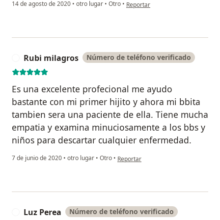
en opinión del usuario Marylia Mo
14 de agosto de 2020
•
otro lugar
•
Otro
•
Reportar
Rubi milagros
Número de teléfono verificado
R
Es una excelente profecional me ayudo
bastante con mi primer hijito y ahora mi bbita
tambien sera una paciente de ella. Tiene mucha
empatia y examina minuciosamente a los bbs y
niños para descartar cualquier enfermedad.
en opinión del usuario Rubi milagros
7 de junio de 2020
•
otro lugar
•
Otro
•
Reportar
Luz Perea
Número de teléfono verificado
L