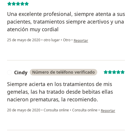
Una excelente profesional, siempre atenta a sus
pacientes, tratamientos siempre acertivos y una
atención muy cordial
en opinión del usuario Luz Perea
25 de mayo de 2020
•
otro lugar
•
Otro
•
Reportar
Cindy
Número de teléfono verificado
C
Siempre acierta en los tratamientos de mis
gemelas, las ha tratado desde bebitas ellas
nacieron prematuras, la recomiendo.
en opinión del usua
20 de mayo de 2020
•
Consulta online
•
Consulta online
•
Reportar