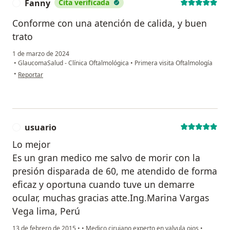
Fanny
Cita verificada
F
Conforme con una atención de calida, y buen
trato
1 de marzo de 2024
•
GlaucomaSalud - Clínica Oftalmológica
•
Primera visita Oftalmología
en opinión del usuario Fanny
•
Reportar
usuario
U
Lo mejor
Es un gran medico me salvo de morir con la
presión disparada de 60, me atendido de forma
eficaz y oportuna cuando tuve un demarre
ocular, muchas gracias atte.Ing.Marina Vargas
Vega lima, Perú
13 de febrero de 2015
•
•
Medico cirujano experto en valvula ojos
•