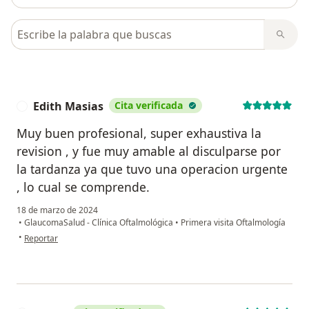
Busca en opiniones
Edith Masias
Cita verificada
E
Muy buen profesional, super exhaustiva la
revision , y fue muy amable al disculparse por
la tardanza ya que tuvo una operacion urgente
, lo cual se comprende.
18 de marzo de 2024
•
GlaucomaSalud - Clínica Oftalmológica
•
Primera visita Oftalmología
en opinión del usuario Edith Masias
•
Reportar