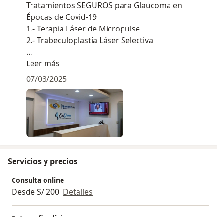
Tratamientos SEGUROS para Glaucoma en
Épocas de Covid-19
1.- Terapia Láser de Micropulse
2.- Trabeculoplastía Láser Selectiva
Leer más
Pago OnLine: IZIPAY / NIUBITZ
1.- Código Link
07/03/2025
2.- Código QR
Beneficios BBVA (Tarjetas de Crédito)
1.- Pago en cuotas sin interés (3, 6 y 12 meses)
PARA AGENDAR CITA: 946432475/985025880
Servicios y precios
Consulta online
Desde S/ 200
Detalles