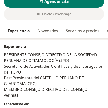
Agendar cita
Enviar mensaje
Experiencia
Novedades
Servicios y precios
Experiencia
PRESIDENTE CONSEJO DIRECTIVO DE LA SOCIEDAD
PERUANA DE OFTALMOLOGÍA (SPO)
Secretario de Actividades Científicas y de Investigación
de la SPO
Past Presidente del CAPITULO PERUANO DE
GLAUCOMA (CPG)
MIEMBRO CONSEJO DIRECTIVO DEL CONSEJO
Acerca de mí
NACIONAL DE RESIDENTADO MÉDICO (CONAREME)
ver más
Representante Titular Universidad San Martin de
Especialista en:
Porres (USMP) ante CONAREME