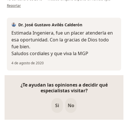
en opinión del usuario usuario
Reportar
Dr. José Gustavo Avilés Calderón
Estimada Ingeniera, fue un placer atenderla en
esa oportunidad. Con la gracias de Dios todo
fue bien.
Saludos cordiales y que viva la MGP
4 de agosto de 2020
¿Te ayudan las opiniones a decidir qué
especialistas visitar?
Si
No