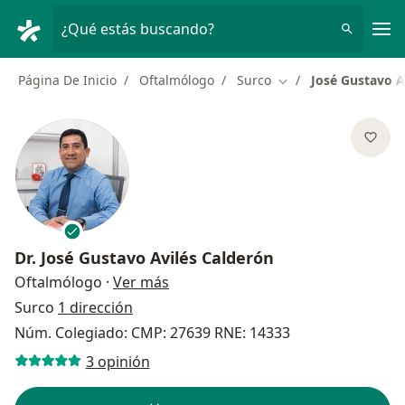
Men
¿Qué estás buscando?
Página De Inicio
Oftalmólogo
Surco
José Gustavo A
Cambiar de ciudad
Dr.
José Gustavo Avilés Calderón
sobre las especializaciones
Oftalmólogo
·
Ver más
Surco
1 dirección
Núm. Colegiado: CMP: 27639 RNE: 14333
3 opinión