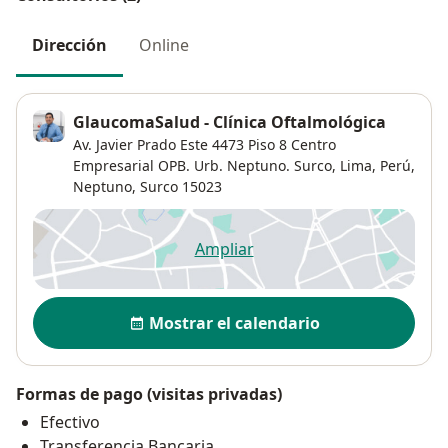
Dirección
Online
GlaucomaSalud - Clínica Oftalmológica
Av. Javier Prado Este 4473 Piso 8 Centro
Empresarial OPB. Urb. Neptuno. Surco, Lima, Perú,
Neptuno
,
Surco
15023
Ampliar
se abre en una nueva pestañ
Disponibilidad
Mostrar el calendario
Formas de pago (visitas privadas)
Efectivo
Transferencia Bancaria