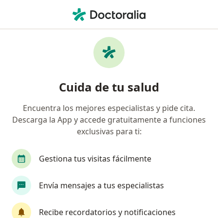
Men
¿Qué estás buscando?
Página De Inicio
Enfermedades
Cataratas
Cataratas - Información,
Cuida de tu salud
expertos y preguntas frecuentes
Encuentra los mejores especialistas y pide cita.
Descarga la App y accede gratuitamente a funciones
exclusivas para ti:
Información
Pregunta al Experto
Gestiona tus visitas fácilmente
Envía mensajes a tus especialistas
No descuides tu salud
Escoge la consulta online para empezar o continuar
Recibe recordatorios y notificaciones