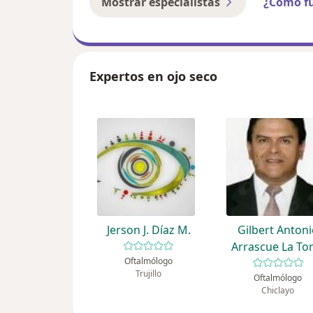
Mostrar especialistas
¿Cómo f
Expertos en ojo seco
Jerson J. Díaz M.
Gilbert Anton
Arrascue La To
Oftalmólogo
Trujillo
Oftalmólogo
Chiclayo