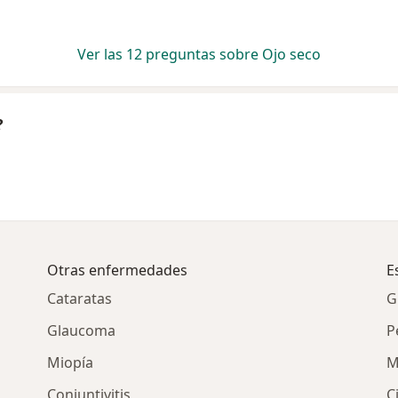
Ver las 12 preguntas sobre Ojo seco
?
Otras enfermedades
E
Cataratas
G
Glaucoma
P
Miopía
M
Conjuntivitis
C