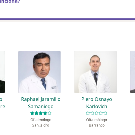
unciona?
io
Raphael Jaramillo
Piero Osnayo
rre
Samaniego
Karlovich
Oftalmólogo
Oftalmólogo
San Isidro
Barranco