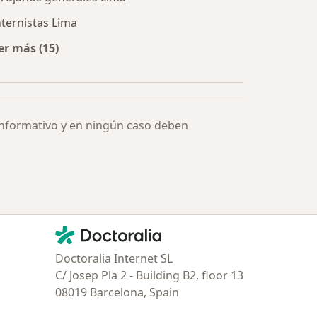
nternistas Lima
er más (15)
Más en esta categoría: Especialistas más solicitados
informativo y en ningún caso deben
Contacto
Doctoralia - Página de inicio
Doctoralia Internet SL
C/ Josep Pla 2 - Building B2, floor 13
08019 Barcelona, Spain