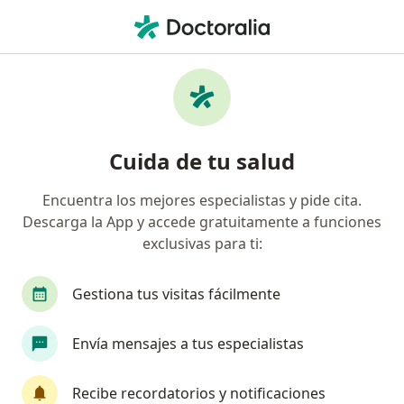
Men
¿Qué estás buscando?
Página De Inicio
Enfermedades
Miopía
Miopía - Información, expertos y
Cuida de tu salud
preguntas frecuentes
Encuentra los mejores especialistas y pide cita.
Descarga la App y accede gratuitamente a funciones
exclusivas para ti:
Información
Pregunta al Experto
Gestiona tus visitas fácilmente
Envía mensajes a tus especialistas
No descuides tu salud
Escoge la consulta online para empezar o continuar
Recibe recordatorios y notificaciones