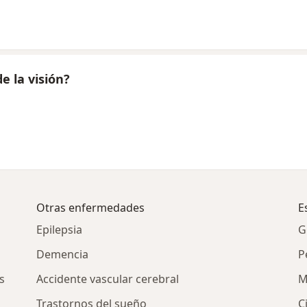
e la visión?
Otras enfermedades
E
Epilepsia
G
Demencia
P
s
Accidente vascular cerebral
M
Trastornos del sueño
C