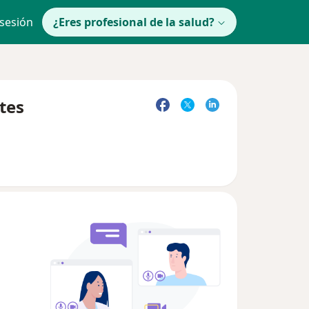
 sesión
¿Eres profesional de la salud?
tes