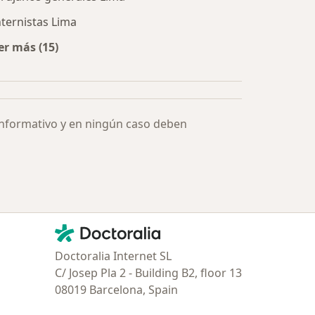
nternistas Lima
er más (15)
Más en esta categoría: Especialistas más solicitados
informativo y en ningún caso deben
Contacto
Doctoralia - Página de inicio
Doctoralia Internet SL
C/ Josep Pla 2 - Building B2, floor 13
08019 Barcelona, Spain