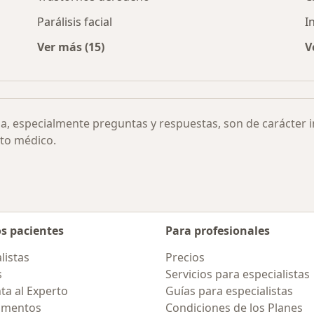
Parálisis facial
I
Ver más (15)
V
 visión por ciudad
Más en esta categoría: Otras enfermedades
ia, especialmente preguntas y respuestas, son de carácter 
to médico.
os pacientes
Para profesionales
listas
Precios
s
Servicios para especialistas
ta al Experto
Guías para especialistas
amentos
Condiciones de los Planes