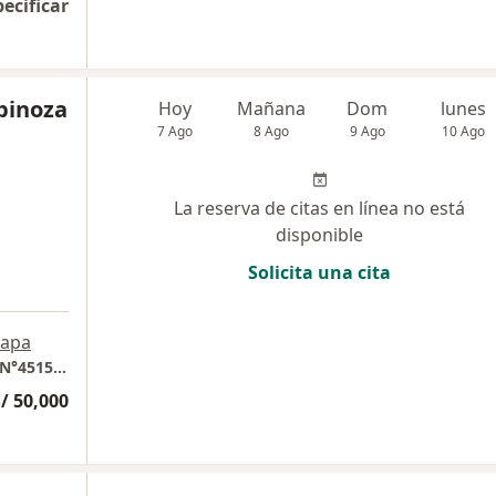
pecificar
spinoza
Hoy
Mañana
Dom
lunes
7 Ago
8 Ago
9 Ago
10 Ago
La reserva de citas en línea no está
disponible
Solicita una cita
apa
Consulta Particular SANUS, Camino La Viña N°4515, Talca, Chile
/ 50,000