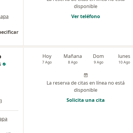
disponible
apa
Ver teléfono
pecificar
o
Hoy
Mañana
Dom
lunes
s
7 Ago
8 Ago
9 Ago
10 Ago
La reserva de citas en línea no está
disponible
Solicita una cita
3
apa