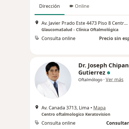
Dirección
Online
Av. Javier Prado Este 4473 Piso 8 Centro Empresarial OPB. Urb. Neptuno. Surco, Lima, Perú, Surco
GlaucomaSalud - Clínica Oftalmológica
Consulta online
Precio sin es
Dr. Joseph Chipa
Gutierrez
·
Ver más
Oftalmólogo
Av. Canada 3713, Lima
•
Mapa
Centro oftalmologico Keratovision
Consulta online
Consultar