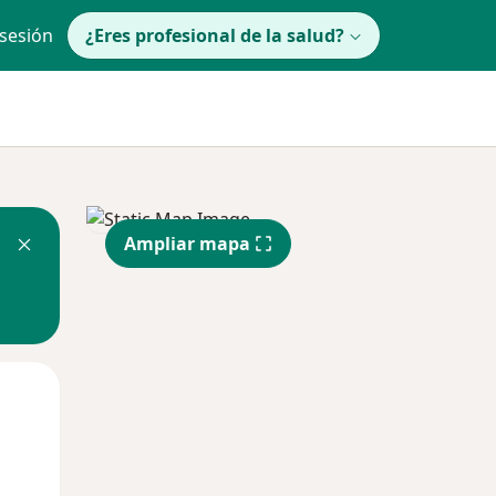
 sesión
¿Eres profesional de la salud?
Ampliar mapa
Mar
Mié
Jue
11 Ago
12 Ago
13 Ago