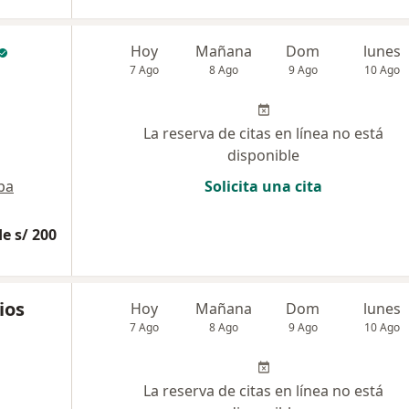
Hoy
Mañana
Dom
lunes
7 Ago
8 Ago
9 Ago
10 Ago
La reserva de citas en línea no está
disponible
pa
Solicita una cita
e s/ 200
ios
Hoy
Mañana
Dom
lunes
7 Ago
8 Ago
9 Ago
10 Ago
La reserva de citas en línea no está