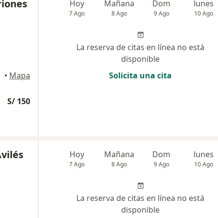
riones
Hoy
Mañana
Dom
lunes
7 Ago
8 Ago
9 Ago
10 Ago
La reserva de citas en línea no está
disponible
•
Mapa
Solicita una cita
S/ 150
vilés
Hoy
Mañana
Dom
lunes
7 Ago
8 Ago
9 Ago
10 Ago
La reserva de citas en línea no está
disponible