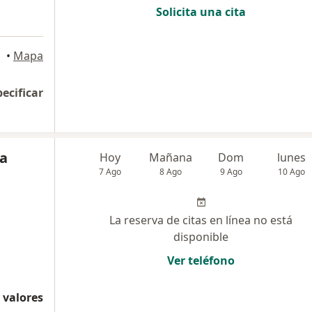
Solicita una cita
•
Mapa
pecificar
na
Hoy
Mañana
Dom
lunes
7 Ago
8 Ago
9 Ago
10 Ago
La reserva de citas en línea no está
disponible
Ver teléfono
 valores