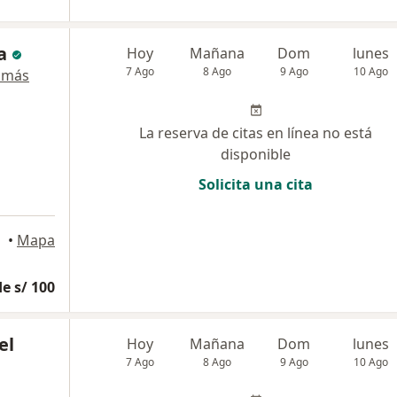
a
Hoy
Mañana
Dom
lunes
7 Ago
8 Ago
9 Ago
10 Ago
 más
La reserva de citas en línea no está
disponible
Solicita una cita
•
Mapa
e s/ 100
el
Hoy
Mañana
Dom
lunes
7 Ago
8 Ago
9 Ago
10 Ago