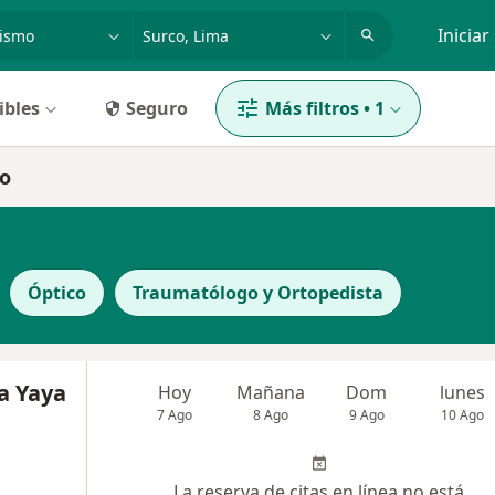
dad, enfermedad o nombre
p. ej. Lima
Iniciar
ibles
Seguro
Más filtros
•
1
co
Óptico
Traumatólogo y Ortopedista
a Yaya
Hoy
Mañana
Dom
lunes
7 Ago
8 Ago
9 Ago
10 Ago
La reserva de citas en línea no está