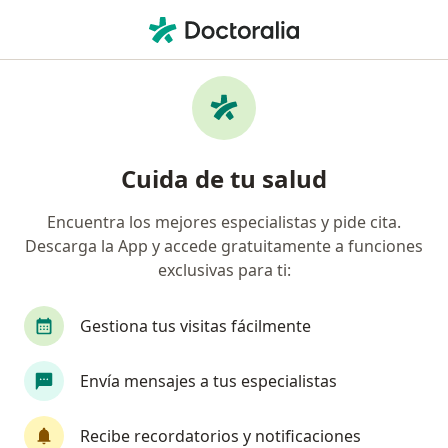
Men
Oftalmólogo • San Juan de Lurigancho, Lima
Filtros
Seguro
Mapa
Oftalmólogos en San Juan de Lurigancho
Cuida de tu salud
Encuentra los mejores especialistas y pide cita.
Descarga la App y accede gratuitamente a funciones
exclusivas para ti:
Gestiona tus visitas fácilmente
Dr. Wilde Mendoza Yaya
Envía mensajes a tus especialistas
·
Ver más
Oftalmólogo
232 opinión
Recibe recordatorios y notificaciones