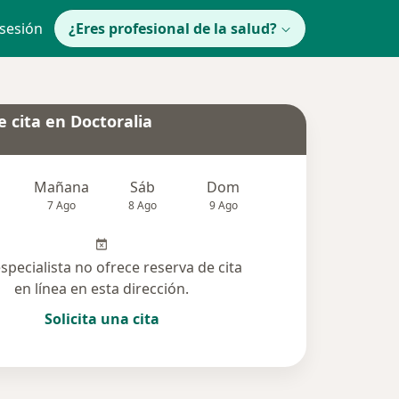
 sesión
¿Eres profesional de la salud?
 cita en Doctoralia
Mañana
Sáb
Dom
lunes
Mar
7 Ago
8 Ago
9 Ago
10 Ago
11 Ag
especialista no ofrece reserva de cita
en línea en esta dirección.
Solicita una cita