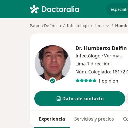
especiali
Página De Inicio
Infectólogo
Lima
Humbe
Cambiar de
Dr.
Humberto Delfin
sob
Infectólogo
·
Ver más
Lima
1 dirección
Núm. Colegiado: 18172
1 opinión
Datos de contacto
Experiencia
Servicios y precios
Co