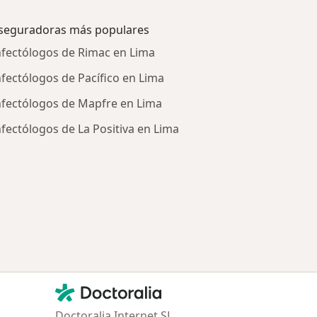
seguradoras más populares
nfectólogos de Rimac en Lima
nfectólogos de Pacífico en Lima
nfectólogos de Mapfre en Lima
nfectólogos de La Positiva en Lima
tratadas
Contacto
Doctoralia - Página de inicio
Doctoralia Internet SL