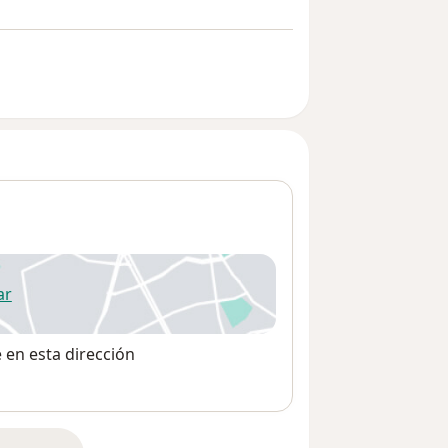
ar
 abre en una nueva pestaña
e en esta dirección