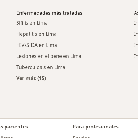
Enfermedades más tratadas
A
Sífilis en Lima
I
Hepatitis en Lima
I
HIV/SIDA en Lima
I
Lesiones en el pene en Lima
I
Tuberculosis en Lima
Ver más (15)
Más en esta categoría: Enfermedades más 
os pacientes
Para profesionales