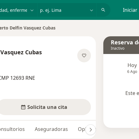
dad, enfermedad o nombre
p. ej. Lima
Iniciar
rto Delfin Vasquez Cubas
 ciudad
Reserva de
Inactivo
 Vasquez Cubas
re las especializaciones
Hoy
6 Ago
 CMP 12693 RNE
Este 
Solicita una cita
nsultorios
Aseguradoras
Opiniones (1)