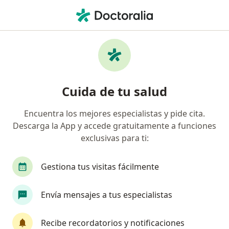
Men
Ginecólogo • Surco, Lima
Filtros
Seguro:
Interseguro
Ginecólogos recomendados de Interseguro
Cuida de tu salud
en Surco
Encuentra los mejores especialistas y pide cita.
Descarga la App y accede gratuitamente a funciones
exclusivas para ti:
Gestiona tus visitas fácilmente
Envía mensajes a tus especialistas
Dr. Daniel Paul Lindo Gutarra
·
Ver más
Ginecólogo
Recibe recordatorios y notificaciones
194 opinión