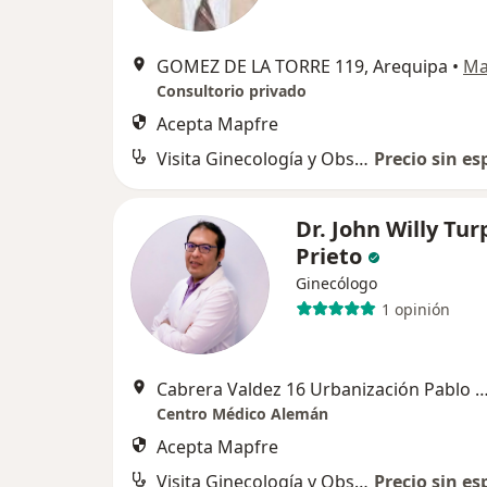
GOMEZ DE LA TORRE 119, Arequipa
•
Ma
Consultorio privado
Acepta Mapfre
Visita Ginecología y Obstetricia
Precio sin es
Dr. John Willy Tur
Prieto
Ginecólogo
1 opinión
Cabrera Valdez 16 Urbanización Pablo VI, 
Centro Médico Alemán
Acepta Mapfre
Visita Ginecología y Obstetricia
Precio sin es