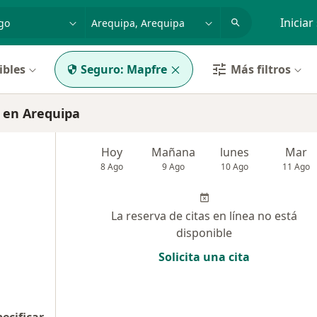
dad, enfermedad o nombre
p. ej. Lima
Iniciar
ibles
Seguro:
Mapfre
Más filtros
 en Arequipa
Hoy
Mañana
lunes
Mar
8 Ago
9 Ago
10 Ago
11 Ago
La reserva de citas en línea no está
disponible
Solicita una cita