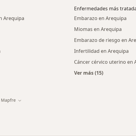
Enfermedades más tratad
n Arequipa
Embarazo en Arequipa
Miomas en Arequipa
Embarazo de riesgo en Ar
a
Infertilidad en Arequipa
Cáncer cérvico uterino en
Ver más (15)
alistas de Mapfre
Más en esta catego
Mapfre
iar de ciudad
Cambiar de ciudad