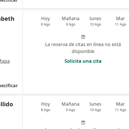
pecificar
abeth
Hoy
Mañana
lunes
Mar
8 Ago
9 Ago
10 Ago
11 Ago
La reserva de citas en línea no está
disponible
Mapa
Solicita una cita
pecificar
llido
Hoy
Mañana
lunes
Mar
8 Ago
9 Ago
10 Ago
11 Ago