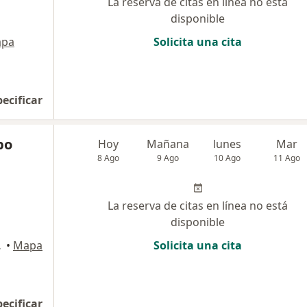
La reserva de citas en línea no está
disponible
pa
Solicita una cita
pecificar
po
Hoy
Mañana
lunes
Mar
8 Ago
9 Ago
10 Ago
11 Ago
La reserva de citas en línea no está
disponible
Arequipa
•
Mapa
Solicita una cita
pecificar