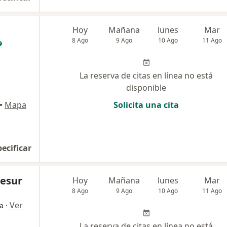
Hoy
Mañana
lunes
Mar
8 Ago
9 Ago
10 Ago
11 Ago
La reserva de citas en línea no está
disponible
•
Mapa
Solicita una cita
pecificar
lesur
Hoy
Mañana
lunes
Mar
8 Ago
9 Ago
10 Ago
11 Ago
·
Ver
ía
La reserva de citas en línea no está