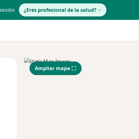
 sesión
¿Eres profesional de la salud?
Mié
Jue
Vie
Ampliar mapa
12 Ago
13 Ago
14 Ago