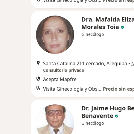
Visita Ginecología y Obstetricia
Precio sin es
Dra. Mafalda Eliz
Morales Toia
Ginecólogo
Santa Catalina 211 cercado, Arequipa
•
Consultorio privado
Acepta Mapfre
Visita Ginecología y Obstetricia
Precio sin es
Dr. Jaime Hugo Be
Benavente
Ginecólogo