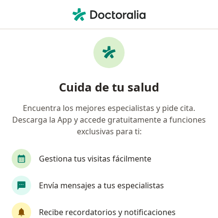
Men
Ginecólogo • Huancayo, Junín
Filtros
Seguro
Mapa
Ginecólogos en Huancayo
Cuida de tu salud
Encuentra los mejores especialistas y pide cita.
Descarga la App y accede gratuitamente a funciones
exclusivas para ti:
Gestiona tus visitas fácilmente
Dr. Gustavo Villarruel
Envía mensajes a tus especialistas
Ginecólogo
Prolongación Cuzco 2235 La Ribera, Huancayo
•
Mapa
Recibe recordatorios y notificaciones