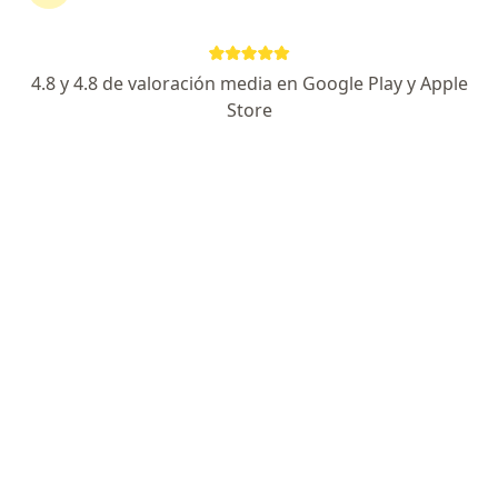
Consultorio Especializado en la Fertilidad y Salud de la Mujer
Visita Ginecología y Obstetricia
desde s/ 50
Este especialista no ofrece reserva de cita en línea en esta dirección.
4.8 y 4.8 de valoración media en Google Play y Apple
Store
Solicita una cita
Dra. Geraldina Flor Iturrizaga Colonio
·
Ver más
Ginecólogo
Av. Daniel Alcidez Carrión 1025, Huancayo
•
Mapa
Consultorio Ginecologico, 1002, piso 10. Clinica Bilbao