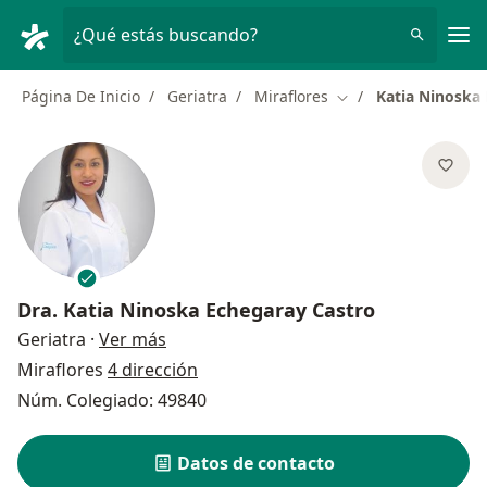
Men
¿Qué estás buscando?
Página De Inicio
Geriatra
Miraflores
Katia Ninoska
Cambiar de ciudad
Dra.
Katia Ninoska Echegaray Castro
sobre las especializaciones
Geriatra
·
Ver más
Miraflores
4 dirección
Núm. Colegiado: 49840
Datos de contacto