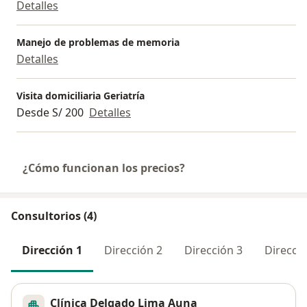
Detalles
general y completo en exámenes de sangre. y
posteriormente se realiza consejería de la Dieta,
eliminar riego de caídas, mejorar su tratamiento,
Manejo de problemas de memoria
mejorar la memoria, mejorar su condición física,
Detalles
evitar la depresión, evitar el estreñimiento, etc
Buscando siempre como objetivo
mejorar su calidad
Visita domiciliaria Geriatría
de vida
,
manteniendo su independencia
al máximo,
Desde S/ 200
Detalles
y extremando los cuidados sobre todo
al final de la
vida.
¿Cómo funcionan los precios?
Consultorios (4)
Dirección 1
Dirección 2
Dirección 3
Direcció
Clínica Delgado Lima Auna