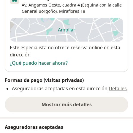
Av. Angamos Oeste, cuadra 4 (Esquina con la calle
General Borgoño),
Miraflores
18
Ampliar
se abre en una nueva pestañ
Disponibilidad
Este especialista no ofrece reserva online en esta
dirección
¿Qué puedo hacer ahora?
Formas de pago (visitas privadas)
Aseguradoras aceptadas en esta dirección
Detalles
Mostrar más detalles
sobre la dirección
Aseguradoras aceptadas