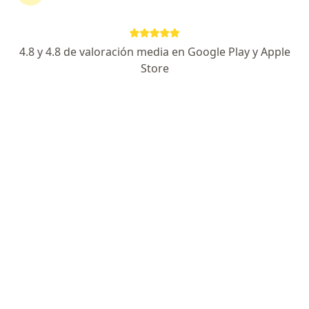
Clinica Santa María del Sur - Complejo Hospitalario San Pablo
Este especialista no ofrece reserva de cita en línea en esta dirección.
4.8 y 4.8 de valoración media en Google Play y Apple
Solicita una cita
Store
Dra. Corina Mayuri Bravo De Rueda
Gastroenterólogo
Av. Garcilaso de la Vega 1420, Lima
•
Mapa
Clínica Internacional Sede Lima
Este especialista no ofrece reserva de cita en línea en esta dirección.