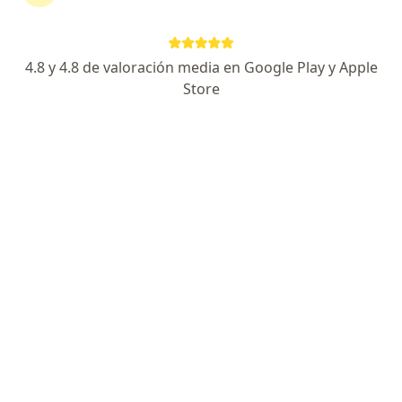
Clinica Detecta
Visita Gastroenterología
Precio sin especificar
Este especialista no ofrece reserva de cita en línea en esta dirección.
4.8 y 4.8 de valoración media en Google Play y Apple
Store
Solicita una cita
Dr. Jorge Iván Rodríguez Grandez
Gastroenterólogo
4 opinión
Avenida El Polo, 570, Surco
•
Mapa
Clínica Padre Luis Tezza