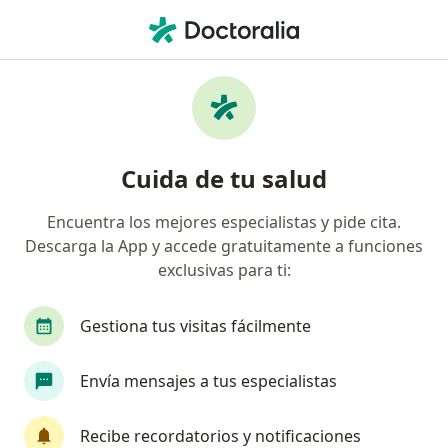
Men
Reflujo Gastroesofágico • Lima, La Molina
Filtros
• 1
Seguro
Mapa
Especialistas en Reflujo Gastroesofágico en
Cuida de tu salud
La Molina
Encuentra los mejores especialistas y pide cita.
Descarga la App y accede gratuitamente a funciones
¿Qué especialidad estás buscando?
exclusivas para ti:
Gastroenterólogo
Pediatra
Dermatólogo
Gestiona tus visitas fácilmente
Envía mensajes a tus especialistas
Recibe recordatorios y notificaciones