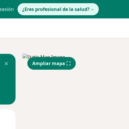
 sesión
¿Eres profesional de la salud?
Ampliar mapa
Mar
Mié
Jue
11 Ago
12 Ago
13 Ago