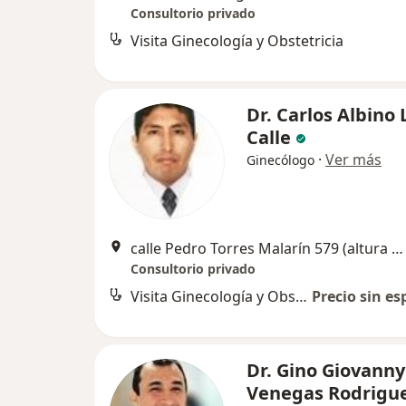
Consultorio privado
Visita Ginecología y Obstetricia
Dr. Carlos Albino
Calle
·
Ver más
Ginecólogo
calle Pedro Torres Malarín 579 (altura de la cuadra 9 de la avenida la marina, Mercado Indio con grifo primax), Pueblo Libre
Consultorio privado
Visita Ginecología y Obstetricia
Precio sin es
Dr. Gino Giovanny
Venegas Rodrigu