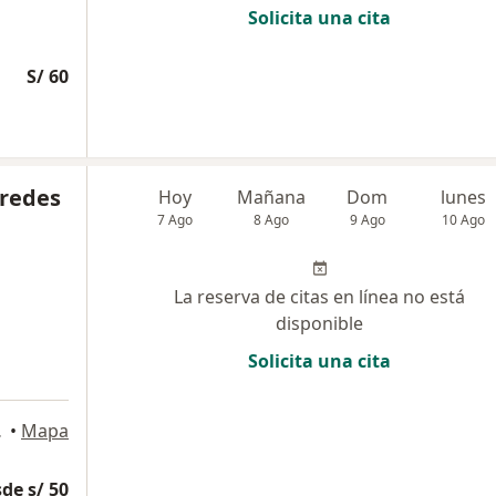
Solicita una cita
S/ 60
aredes
Hoy
Mañana
Dom
lunes
7 Ago
8 Ago
9 Ago
10 Ago
La reserva de citas en línea no está
disponible
Solicita una cita
o Libre
•
Mapa
de s/ 50