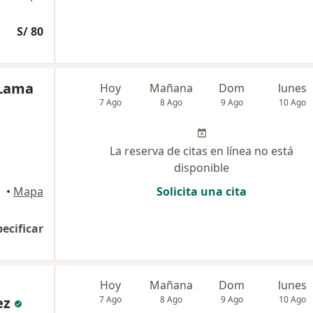
S/ 80
 Lama
Hoy
Mañana
Dom
lunes
7 Ago
8 Ago
9 Ago
10 Ago
La reserva de citas en línea no está
disponible
•
Mapa
Solicita una cita
pecificar
Hoy
Mañana
Dom
lunes
ez
7 Ago
8 Ago
9 Ago
10 Ago