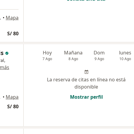
agdalena del Mar
•
Mapa
S/ 80
is
Hoy
Mañana
Dom
lunes
7 Ago
8 Ago
9 Ago
10 Ago
al,
 más
La reserva de citas en línea no está
disponible
o Libre
•
Mapa
Mostrar perfil
S/ 80