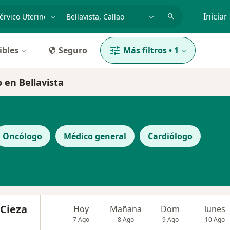
dad, enfermedad o nombre
p. ej. Lima
Iniciar
ibles
Seguro
Más filtros
•
1
o en Bellavista
Oncólogo
Médico general
Cardiólogo
 Cieza
Hoy
Mañana
Dom
lunes
7 Ago
8 Ago
9 Ago
10 Ago