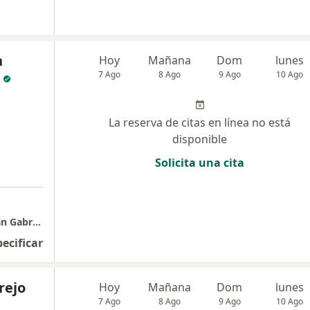
n
Hoy
Mañana
Dom
lunes
7 Ago
8 Ago
9 Ago
10 Ago
La reserva de citas en línea no está
disponible
Solicita una cita
Complejo Hospitalario San Pablo - Clinica San Gabriel
pecificar
rejo
Hoy
Mañana
Dom
lunes
7 Ago
8 Ago
9 Ago
10 Ago