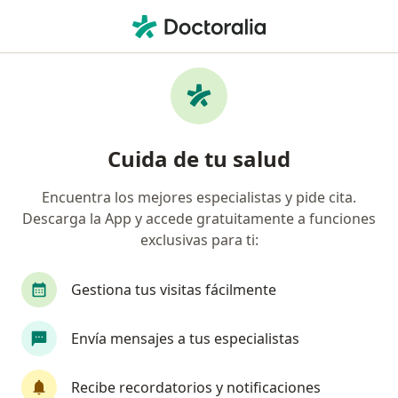
Men
Tumores Benignos De Mama • Callao, Callao
Filtros
• 1
Seguro
Mapa
Especialistas en Tumores benignos de
Cuida de tu salud
mama en Callao
Encuentra los mejores especialistas y pide cita.
Descarga la App y accede gratuitamente a funciones
¿Qué especialidad estás buscando?
exclusivas para ti:
Ginecólogo
Cirujano general
Médico gene
Gestiona tus visitas fácilmente
Envía mensajes a tus especialistas
Recibe recordatorios y notificaciones