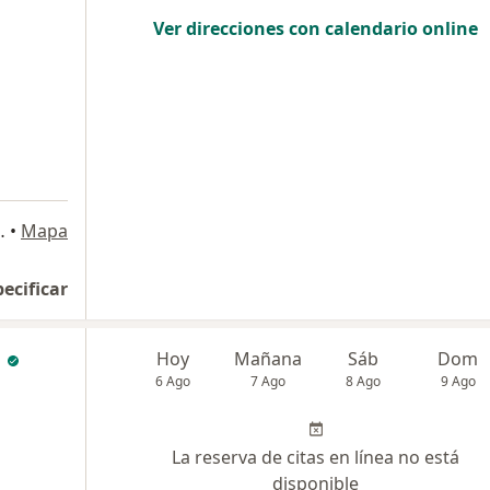
Ver direcciones con calendario online
 140, San Borja
•
Mapa
pecificar
a
Hoy
Mañana
Sáb
Dom
6 Ago
7 Ago
8 Ago
9 Ago
La reserva de citas en línea no está
disponible