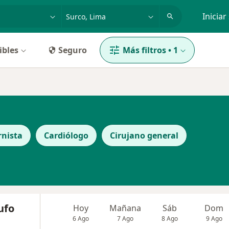
dad, enfermedad o nombre
p. ej. Lima
Iniciar
ibles
Seguro
Más filtros
•
1
rnista
Cardiólogo
Cirujano general
ufo
Hoy
Mañana
Sáb
Dom
6 Ago
7 Ago
8 Ago
9 Ago