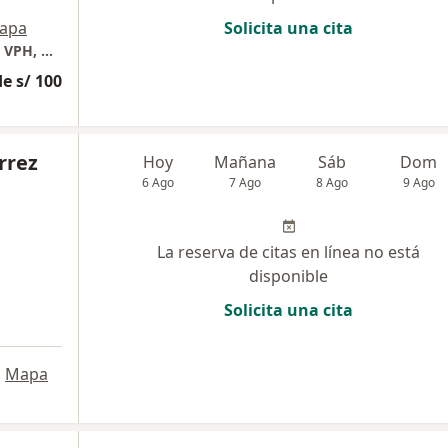
apa
Solicita una cita
Enfermedades de transmisión sexual, Sifilis, VPH, Hepatitis, VIH. Enfermedades Infecciosas y tropicales.
e s/ 100
rrez
Hoy
Mañana
Sáb
Dom
6 Ago
7 Ago
8 Ago
9 Ago
La reserva de citas en línea no está
disponible
Solicita una cita
•
Mapa