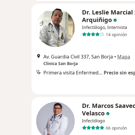
Dr. Leslie Marcial
Arquiñigo
Infectólogo, Internista
14 opinión
Av. Guardia Civil 337, San Borja
•
Mapa
Clinica San Borja
Primera visita Enfermedades Infecciosas y Tropicales
Precio sin es
Dr. Marcos Saave
Velasco
Infectólogo
66 opinión