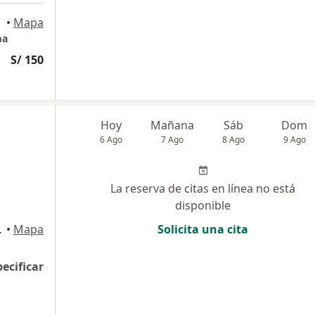
•
Mapa
ma
S/ 150
Hoy
Mañana
Sáb
Dom
6 Ago
7 Ago
8 Ago
9 Ago
La reserva de citas en línea no está
disponible
Miraflores
•
Mapa
Solicita una cita
pecificar