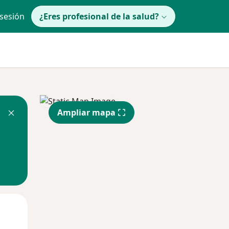
 sesión
¿Eres profesional de la salud?
Ampliar mapa
lunes
Mar
Mié
10 Ago
11 Ago
12 Ago