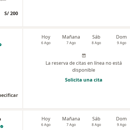
S/ 200
Hoy
Mañana
Sáb
Dom
6 Ago
7 Ago
8 Ago
9 Ago
La reserva de citas en línea no está
disponible
Solicita una cita
pecificar
o
Hoy
Mañana
Sáb
Dom
6 Ago
7 Ago
8 Ago
9 Ago