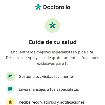
Men
Tuberculosis • Comas, Lima
Filtros
• 1
Seguro
Mapa
Especialistas en Tuberculosis en Comas
Cuida de tu salud
Encuentra los mejores especialistas y pide cita.
¿Qué especialidad estás buscando?
Descarga la App y accede gratuitamente a funciones
Neumólogo
Infectólogo
Cirujano general
exclusivas para ti:
Gestiona tus visitas fácilmente
Envía mensajes a tus especialistas
Recibe recordatorios y notificaciones