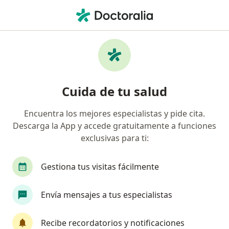
Men
Tuberculosis • San Isidro, Lima
Filtros
• 1
Seguro
Mapa
Especialistas en Tuberculosis en San Isidro
Cuida de tu salud
Encuentra los mejores especialistas y pide cita.
¿Qué especialidad estás buscando?
Descarga la App y accede gratuitamente a funciones
Neumólogo
Infectólogo
Médico general
exclusivas para ti:
Gestiona tus visitas fácilmente
Envía mensajes a tus especialistas
Recibe recordatorios y notificaciones