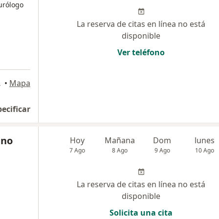
eurólogo
La reserva de citas en línea no está
disponible
Ver teléfono
 Isidro
•
Mapa
pecificar
ino
Hoy
Mañana
Dom
lunes
7 Ago
8 Ago
9 Ago
10 Ago
La reserva de citas en línea no está
disponible
Solicita una cita