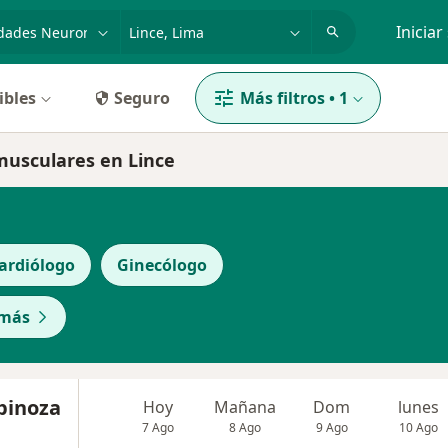
dad, enfermedad o nombre
p. ej. Lima
Iniciar
ibles
Seguro
Más filtros
•
1
musculares en Lince
ardiólogo
Ginecólogo
 más
spinoza
Hoy
Mañana
Dom
lunes
7 Ago
8 Ago
9 Ago
10 Ago