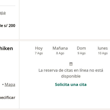
apa
e s/ 200
shiken
Hoy
Mañana
Dom
lunes
7 Ago
8 Ago
9 Ago
10 Ago
La reserva de citas en línea no está
disponible
•
Mapa
Solicita una cita
pecificar