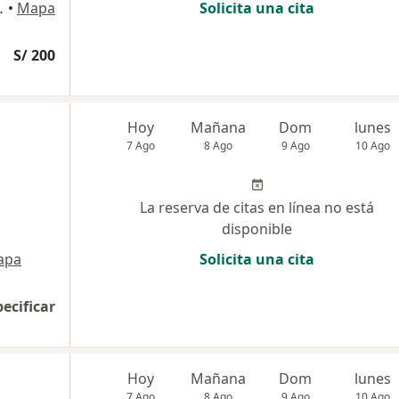
iz , Lince, Lima
•
Mapa
Solicita una cita
S/ 200
Hoy
Mañana
Dom
lunes
7 Ago
8 Ago
9 Ago
10 Ago
La reserva de citas en línea no está
disponible
apa
Solicita una cita
pecificar
Hoy
Mañana
Dom
lunes
7 Ago
8 Ago
9 Ago
10 Ago