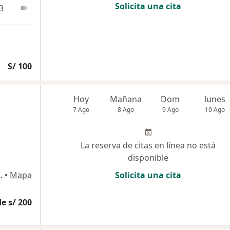
Solicita una cita
3
Online
S/ 100
Hoy
Mañana
Dom
lunes
7 Ago
8 Ago
9 Ago
10 Ago
La reserva de citas en línea no está
disponible
a Calera Surquillo, Lima
•
Mapa
Solicita una cita
e s/ 200