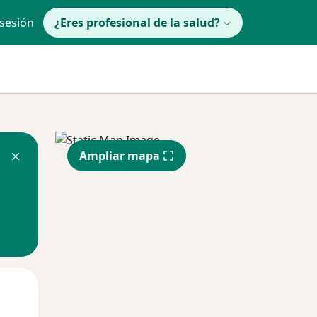
 sesión
¿Eres profesional de la salud?
Ampliar mapa
Mar
Mié
Jue
11 Ago
12 Ago
13 Ago