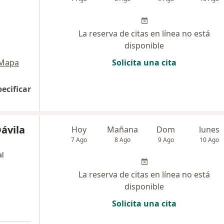
La reserva de citas en línea no está
disponible
Mapa
Solicita una cita
pecificar
ávila
Hoy
Mañana
Dom
lunes
7 Ago
8 Ago
9 Ago
10 Ago
al
La reserva de citas en línea no está
disponible
Solicita una cita