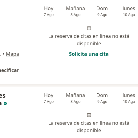
Hoy
Mañana
Dom
lunes
7 Ago
8 Ago
9 Ago
10 Ago
La reserva de citas en línea no está
disponible
Carrión 397, Lima
•
Mapa
Solicita una cita
pecificar
es
Hoy
Mañana
Dom
lunes
a
7 Ago
8 Ago
9 Ago
10 Ago
La reserva de citas en línea no está
disponible