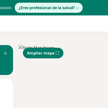
 sesión
¿Eres profesional de la salud?
Ampliar mapa
Jue
Vie
Sáb
13 Ago
14 Ago
15 Ago