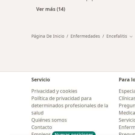
Ver más (14)
Más en esta categoría: Otras enfe
Página De Inicio
Enfermedades
Encefalitis
Ca
Servicio
Para l
Privacidad y cookies
Especia
Política de privacidad para
Clínica
determinados profesionales de la
Pregun
salud
Medic
Quiénes somos
Servici
Contacto
Enfer
Empleos
Pregun
Nuevas posiciones