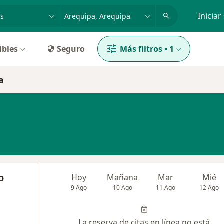
dad, enfermedad o nombre
p. ej. Lima
Iniciar
ibles
Seguro
Más filtros
•
1
a
o
Hoy
Mañana
Mar
Mié
9 Ago
10 Ago
11 Ago
12 Ago
La reserva de citas en línea no está