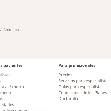
rmedades en Arequipa
Arequipa
mbiar de ciudad
Cambiar de ciudad
os pacientes
Para profesionales
listas
Precios
s
Servicios para especialistas
ta al Experto
Guías para especialistas
amentos
Condiciones de los Planes
os
Doctoralia
medades
tas Frecuentes