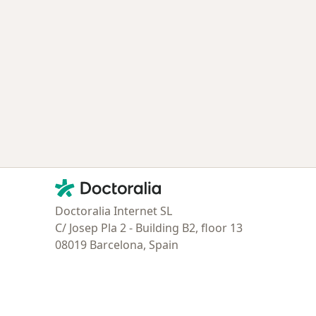
Contacto
Doctoralia - Página de inicio
Doctoralia Internet SL
C/ Josep Pla 2 - Building B2, floor 13
08019 Barcelona, Spain