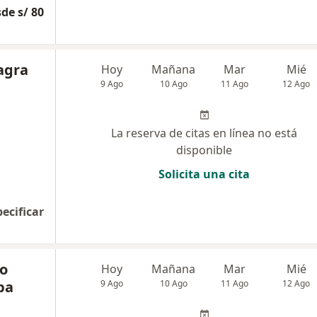
de s/ 80
lagra
Hoy
Mañana
Mar
Mié
9 Ago
10 Ago
11 Ago
12 Ago
La reserva de citas en línea no está
disponible
Solicita una cita
pecificar
co
Hoy
Mañana
Mar
Mié
pa
9 Ago
10 Ago
11 Ago
12 Ago