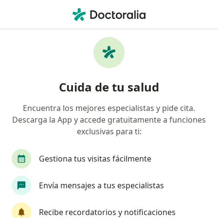
Men
Esclerosis Múltiple • Arequipa, Arequipa
Filtros
• 1
Seguro
Mapa
Especialistas en Esclerosis múltiple en
Cuida de tu salud
Arequipa
Encuentra los mejores especialistas y pide cita.
Descarga la App y accede gratuitamente a funciones
¿Qué especialidad estás buscando?
exclusivas para ti:
Neurólogo
Urólogo
Gestiona tus visitas fácilmente
Envía mensajes a tus especialistas
Recibe recordatorios y notificaciones