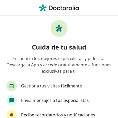
Men
Parkinson • Arequipa, Arequipa
Filtros
• 1
Seguro
Mapa
Especialistas en Parkinson en Arequipa
Cuida de tu salud
Encuentra los mejores especialistas y pide cita.
¿Qué especialidad estás buscando?
Descarga la App y accede gratuitamente a funciones
Neurólogo
exclusivas para ti:
Gestiona tus visitas fácilmente
Envía mensajes a tus especialistas
Recibe recordatorios y notificaciones