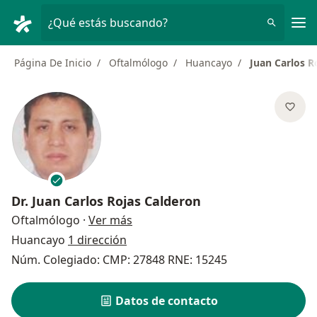
Men
¿Qué estás buscando?
Página De Inicio
Oftalmólogo
Huancayo
Juan Carlos R
Dr.
Juan Carlos Rojas Calderon
sobre las especializaciones
Oftalmólogo
·
Ver más
Huancayo
1 dirección
Núm. Colegiado: CMP: 27848 RNE: 15245
Datos de contacto