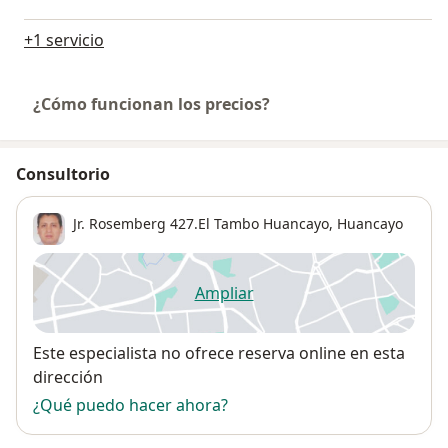
+1 servicio
¿Cómo funcionan los precios?
Consultorio
Jr. Rosemberg 427.El Tambo Huancayo,
Huancayo
Ampliar
se abre en una nueva pestañ
Disponibilidad
Este especialista no ofrece reserva online en esta
dirección
¿Qué puedo hacer ahora?