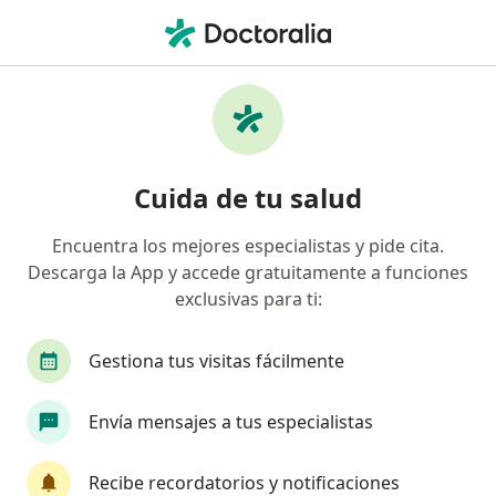
Men
¿Qué estás buscando?
Página De Inicio
Enfermedades
Dolor Crónico
Dolor crónico - Información,
Cuida de tu salud
expertos y preguntas frecuentes
Encuentra los mejores especialistas y pide cita.
Descarga la App y accede gratuitamente a funciones
exclusivas para ti:
Información
Pregunta al Experto
Gestiona tus visitas fácilmente
Envía mensajes a tus especialistas
No descuides tu salud
Escoge la consulta online para empezar o continuar
Recibe recordatorios y notificaciones