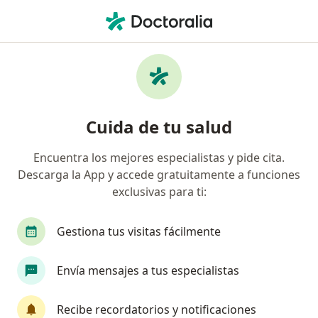
Men
Pérdida De La Visión • San Borja, Lima
Filtros
• 1
Seguro
Mapa
Especialistas en Pérdida de la visión en San
Cuida de tu salud
Borja
Encuentra los mejores especialistas y pide cita.
Descarga la App y accede gratuitamente a funciones
¿Qué especialidad estás buscando?
exclusivas para ti:
Oftalmólogo
Gastroenterólogo
Neurólog
Gestiona tus visitas fácilmente
Envía mensajes a tus especialistas
Recibe recordatorios y notificaciones