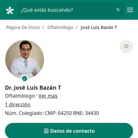
Men
¿Qué estás buscando?
Página De Inicio
Oftalmólogo
José Luis Bazán T
Dr.
José Luis Bazán T
sobre las especializaciones
Oftalmólogo
·
Ver más
1 dirección
Núm. Colegiado: CMP: 64250 RNE: 34430
Datos de contacto