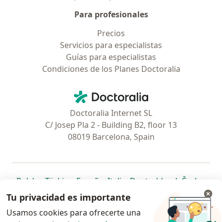
Para profesionales
Precios
Servicios para especialistas
Guías para especialistas
Condiciones de los Planes Doctoralia
Contacto
Doctoralia - Página de inicio
Doctoralia Internet SL
C/ Josep Pla 2 - Building B2, floor 13
08019 Barcelona, Spain
se abre en una nueva pestaña
se abre en una nueva pestaña
se abre en una nueva pestaña
se abre en una nueva pes
se abre en 
se a
Polska
,
Türkiye
,
España
,
Italia
,
Deutschland
,
Česko
,
se abre en una nueva pestaña
se abre en una nueva pestaña
se abre en una nueva pestaña
se abre en una nueva p
se abre en 
se abr
Portugal
,
México
,
Chile
,
Brasil
,
Argentina
,
Perú
,
Tu privacidad es importante
se abre en una nueva pe
Colombia
Usamos cookies para ofrecerte una