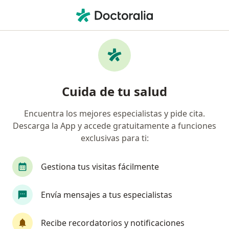
Men
¿Qué estás buscando?
Página De Inicio
Oftalmólogo
San Isidro
Juan Carlo
Cambiar de ciu
Cuida de tu salud
Encuentra los mejores especialistas y pide cita.
Descarga la App y accede gratuitamente a funciones
exclusivas para ti:
Dr.
Juan Carlos Izquierdo Villavicencio
sobre las especializaciones
Oftalmólogo
·
Ver más
Gestiona tus visitas fácilmente
San Isidro
1 dirección
Núm. Colegiado: CMP: 038601 RNE: 018775
Envía mensajes a tus especialistas
Datos de contacto
Recibe recordatorios y notificaciones