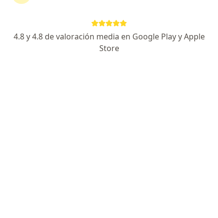
Solicita una cita
4.8 y 4.8 de valoración media en Google Play y Apple
Store
Experiencia
Servicios y precios
Consultorios
Experiencia
Dr. Juan Carlos Izquierdo Villavicencio
Mejor especialista en glaucoma Perú
En la búsqueda de la
mejor atención médica para el
glaucoma en Perú
, el
Dr. Juan Carlos Izquierdo
Villavicencio
se destaca como una opción de
confianza. Con una sólida formación académica y una
amplia experiencia clínica, es reconocido como uno de
los principales
expertos en glaucoma en nuestro
país
.