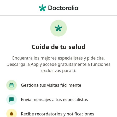
Men
¿Qué estás buscando?
Página De Inicio
Enfermedades
Parkinson
Parkinson - Información,
Cuida de tu salud
expertos y preguntas frecuentes
Encuentra los mejores especialistas y pide cita.
Descarga la App y accede gratuitamente a funciones
exclusivas para ti:
Información
Pregunta al Experto
Gestiona tus visitas fácilmente
Envía mensajes a tus especialistas
No descuides tu salud
Escoge la consulta online para empezar o continuar
Recibe recordatorios y notificaciones