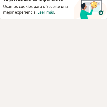
Usamos cookies para ofrecerte una
mejor experiencia.
Leer más
.
Servicio
Privacidad y cookies
Política de privacidad para determinados
profesionales de la salud
Quiénes somos
Contacto
Empleos
Nuevas posiciones
Condiciones Generales de Contratación
Para los pacientes
Especialistas
Clínicas
Pregunta al Experto
Medicamentos