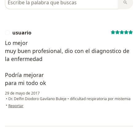
usuario
U
Lo mejor
muy buen profesional, dio con el diagnostico de
la enfermedad
Podría mejorar
para mi todo ok
29 de mayo de 2017
•
Dr. Delfin Diodoro Gavilano Buleje
•
dificultad respiratoria por mistemia
en opinión del usuario usuario
•
Reportar