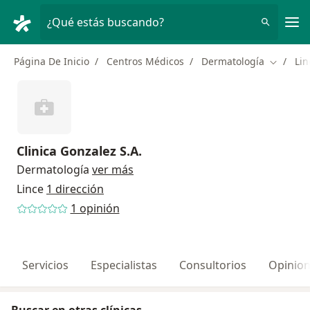
Men
¿Qué estás buscando?
Página De Inicio
Centros Médicos
Dermatología
Lin
Cambiar
Clinica Gonzalez S.A.
Dermatología
ver más
Lince
1 dirección
1 opinión
Servicios
Especialistas
Consultorios
Opinio
Buscar en otras clínicas