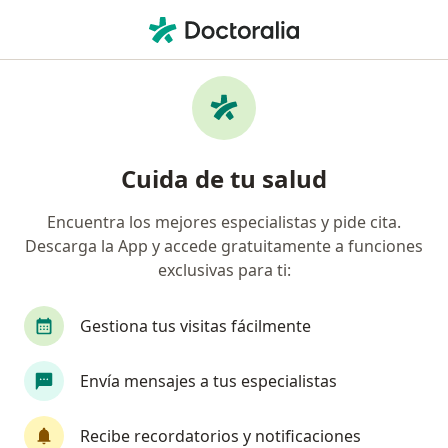
Men
¿Qué estás buscando?
Página De Inicio
Enfermedades
Endocarditis Infecciosa
Endocarditis infecciosa -
Cuida de tu salud
Información, expertos y
Encuentra los mejores especialistas y pide cita.
preguntas frecuentes
Descarga la App y accede gratuitamente a funciones
exclusivas para ti:
Gestiona tus visitas fácilmente
Información
Envía mensajes a tus especialistas
Recibe recordatorios y notificaciones